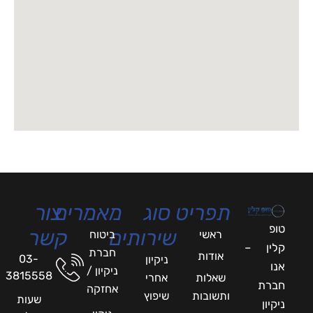
תפריט
סוג
מאמרים
צור
טופ
שירותים
קשר
ראשי
ביטוח
קלין –
חברת
אודות
03-
ניקיון
אנו
ניקיון /
3815558
שאלות
אחרי
חברת
אחזקה
ותשובות
שיפוץ
שעות
ניקיון