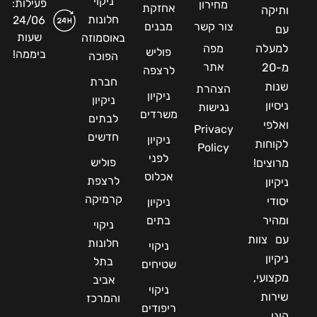
ניקוי
פעילות:
מחירון
אחזקת
ותיקה
חלונות
24/06
צור קשר
מבנים
עם
שעות
באוסמוזה
למעלה
מפה
פוליש
ביממה!
הפוכה
אתר
מ-20
לרצפה
חברת
שנות
הצהרת
ניקיון
ניקיון
ניסיון
נגישות
משרדים
לבתים
ואלפי
Privacy
חדשים
ניקיון
לקוחות
Policy
לפני
פוליש
מרוצים!
אכלוס
לרצפת
ניקיון
קרמיקה
יסודי
ניקיון
ומהיר
בתים
ניקוי
עם צוות
חלונות
ניקוי
ניקיון
בתל
שטיחים
מקצועי,
אביב
ניקוי
שירות
והמרכז
ריפודים
הוגן