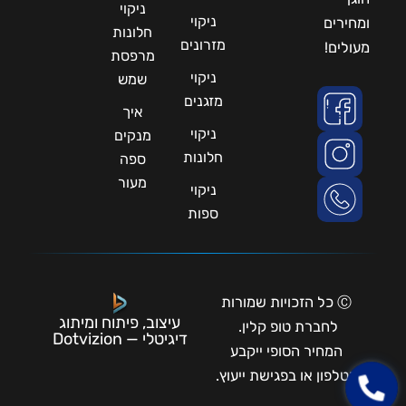
ניקוי
ניקוי
ומחירים
חלונות
מזרונים
מעולים!
מרפסת
ניקוי
שמש
מזגנים
איך
ניקוי
מנקים
חלונות
ספה
מעור
ניקוי
ספות
Ⓒ כל הזכויות שמורות
עיצוב, פיתוח ומיתוג
לחברת טופ קלין.
דיגיטלי — Dotvizion
המחיר הסופי ייקבע
בטלפון או בפגישת ייעוץ.