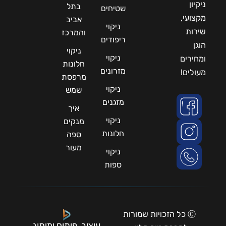
ניקיון
בתל
שטיחים
מקצועי,
אביב
ניקוי
שירות
והמרכז
ריפודים
הוגן
ניקוי
ניקוי
ומחירים
חלונות
מזרונים
מעולים!
מרפסת
ניקוי
שמש
מזגנים
איך
ניקוי
מנקים
חלונות
ספה
מעור
ניקוי
ספות
Ⓒ כל הזכויות שמורות
עיצוב, פיתוח ומיתוג