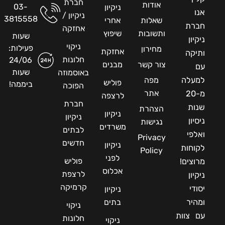
חברת
אודות
03-
ניקיון
אנו
ניקיון /
3815558
שאלות
אחרי
חברת
אחזקה
ותשובות
שיפוץ
שעות
ניקיון
ניקוי
פעילות:
מחירון
אחזקת
ותיקה
חלונות
24/06
צור קשר
מבנים
עם
שעות
באוסמוזה
למעלה
מפה
פוליש
ביממה!
הפוכה
אתר
מ-20
לרצפה
חברת
שנות
הצהרת
ניקיון
ניקיון
ניסיון
נגישות
משרדים
לבתים
ואלפי
Privacy
חדשים
ניקיון
לקוחות
Policy
לפני
פוליש
מרוצים!
אכלוס
לרצפת
ניקיון
קרמיקה
יסודי
ניקיון
ומהיר
בתים
ניקוי
עם צוות
חלונות
ניקוי