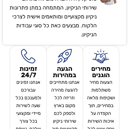
שירותי הניקיון, המתמחה במתן פתרונות
ניקיון מקצועיים ומותאמים אישית לצרכי
הלקוח. מבצעים כאת כל סוגי עבודות
הניקיון.
מחירים
הגעה
זמינות
הוגנים
במהירות
24/7
הצעות מחיר
אנחנו מתחייבים
אנחנו זמינים
משתלמות
להגעה מהירה
עבורכם
ושקיפות מלאה
וזריזה לכל
ולמענכם בכל
במחירים, תוך
מקום בארץ
שעה לשירות
הקפדה על
ולספק לכם
מיידי ומקצועי
איכות השירות
שירותי ניקיון
בכל צורך
ויחס אישי לכל
מקצועיים תוך
שלכם, נשמח