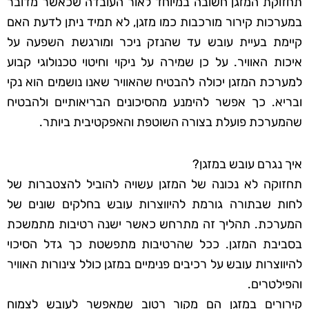
תחזוקת המזגן חשובה במיוחד לאור העובדה שכאשר מדובר
במערכות קירור מורכבות כמו מזגן, לא תמיד ניתן לדעת האם
קיימת בעיית עובש עד שהנזק ניכר ומורגשת השפעה על
איכות האוויר. על כן שמירה על ניקוי וחיטוי טכנולוגי קבוע
למערכת המזגן יכולה להבטיח שהאוויר שאנו נושמים הוא נקי
ובריא. כך אפשר להימנע מהסיכונים הבריאותיים ולהבטיח
שהמערכת פועלת בצורה השוטפת והאפקטיבית ביותר.
איך נגרם עובש במזגן?
תחזוקה לא נכונה של המזגן עשויה להוביל להצטברות של
לחות שבתורה גורמת להיווצרות עובש בחלקים שונים של
המערכת. תהליך זה מתרחש כאשר ישנה רטיבות מתמשכת
בסביבת המזגן. ככל שהרטיבות מתפשטת כך גדל הסיכוי
להיווצרות עובש על רכיבים פנימיים במזגן כולל צינורות האוויר
והפילטרים.
קירורים במזגן הם מקור רטוב שמאפשר לעובש לצמוח