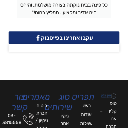
כל פינה בבית נוקתה בצורה מושלמת, והיחס
ה
היה אדיב ומקצועי. ממליץ בחום!"
עקבו אחרינו בפייסבוק
תפריט
סוג
מאמרים
צור
טופ
שירותים
קשר
ראשי
ביטוח
קלין –
חברת
אודות
03-
ניקיון
אנו
ניקיון /
3815558
שאלות
אחרי
חברת
אחזקה