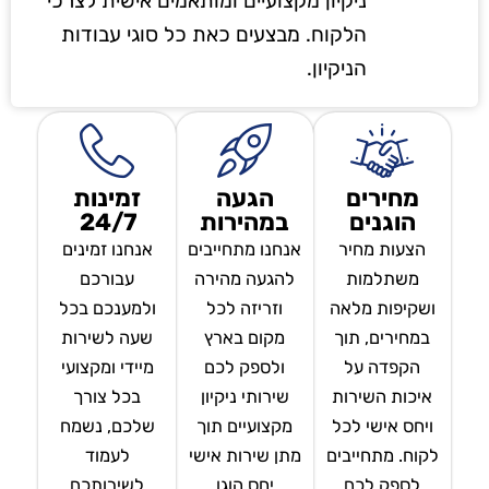
ניקיון מקצועיים ומותאמים אישית לצרכי
הלקוח. מבצעים כאת כל סוגי עבודות
הניקיון.
מחירים
הגעה
זמינות
הוגנים
במהירות
24/7
הצעות מחיר
אנחנו מתחייבים
אנחנו זמינים
משתלמות
להגעה מהירה
עבורכם
ושקיפות מלאה
וזריזה לכל
ולמענכם בכל
במחירים, תוך
מקום בארץ
שעה לשירות
הקפדה על
ולספק לכם
מיידי ומקצועי
איכות השירות
שירותי ניקיון
בכל צורך
ויחס אישי לכל
מקצועיים תוך
שלכם, נשמח
לקוח. מתחייבים
מתן שירות אישי
לעמוד
לספק לכם
יחס הוגן
לשירותכם