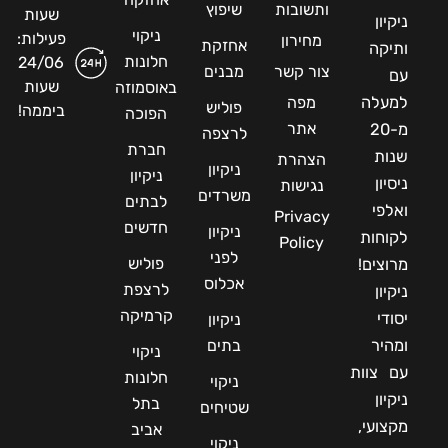
ותשובות
שיפוץ
שעות
ניקיון
ניקוי
פעילות:
מחירון
אחזקת
ותיקה
חלונות
24/06
צור קשר
מבנים
עם
שעות
באוסמוזה
למעלה
מפה
פוליש
ביממה!
הפוכה
אתר
מ-20
לרצפה
חברת
שנות
הצהרת
ניקיון
ניקיון
ניסיון
נגישות
משרדים
לבתים
ואלפי
Privacy
חדשים
ניקיון
לקוחות
Policy
לפני
פוליש
מרוצים!
אכלוס
לרצפת
ניקיון
קרמיקה
יסודי
ניקיון
ומהיר
בתים
ניקוי
עם צוות
חלונות
ניקוי
ניקיון
בתל
שטיחים
מקצועי,
אביב
ניקוי