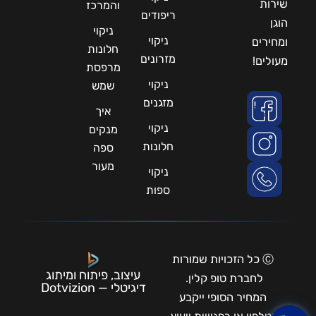
שירות
והמרכז
ריפודים
הוגן
ניקוי
ניקוי
ומחירים
חלונות
מזרונים
מעולים!
מרפסת
ניקוי
שמש
מזגנים
איך
ניקוי
מנקים
חלונות
ספה
מעור
ניקוי
ספות
Ⓒ כל הזכויות שמורות
עיצוב, פיתוח ומיתוג
לחברת טופ קלין.
דיגיטלי — Dotvizion
המחיר הסופי ייקבע