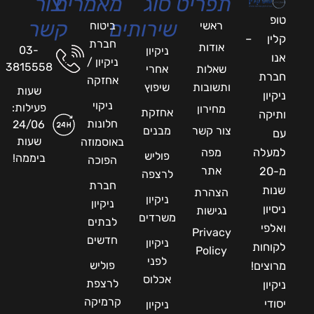
תפריט
סוג
מאמרים
צור
טופ
שירותים
קשר
ראשי
ביטוח
קלין –
חברת
אודות
03-
ניקיון
אנו
ניקיון /
3815558
שאלות
אחרי
חברת
אחזקה
ותשובות
שיפוץ
שעות
ניקיון
ניקוי
פעילות:
מחירון
אחזקת
ותיקה
חלונות
24/06
צור קשר
מבנים
עם
שעות
באוסמוזה
למעלה
מפה
פוליש
ביממה!
הפוכה
אתר
מ-20
לרצפה
חברת
שנות
הצהרת
ניקיון
ניקיון
ניסיון
נגישות
משרדים
לבתים
ואלפי
Privacy
חדשים
ניקיון
לקוחות
Policy
לפני
פוליש
מרוצים!
אכלוס
לרצפת
ניקיון
קרמיקה
יסודי
ניקיון