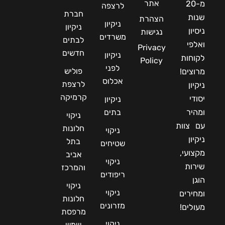
אתר
מ-20
לרצפה
חברת
שנות
הצהרת
ניקיון
ניקיון
ניסיון
נגישות
משרדים
לבתים
ואלפי
Privacy
חדשים
ניקיון
לקוחות
Policy
לפני
פוליש
מרוצים!
אכלוס
לרצפת
ניקיון
קרמיקה
יסודי
ניקיון
ומהיר
בתים
ניקוי
עם צוות
חלונות
ניקוי
ניקיון
בתל
שטיחים
מקצועי,
אביב
ניקוי
שירות
והמרכז
ריפודים
הוגן
ניקוי
ניקוי
ומחירים
חלונות
מזרונים
מעולים!
מרפסת
ניקוי
שמש