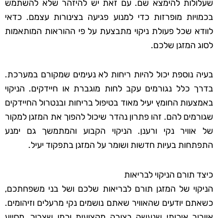
שעלולות להימצא שם. עם זאת יש להיזהר שלא להשתמש
בכמויות מופרזות כדי למנוע פגיעה בצינורות עצמם. כדאי
לוודא שכל פעולת ניקוי מתבצעת על פי ההוראות המותאמות
לסוג המזגן שלכם.
בעיה נוספת יכול להיות ריחות לא נעימים שמקורם במערכת.
בדרך כלל נגורמים עקב לחות מוגברת או חיידקים. הניקוי
באמצעות החומץ יעיל מאוד בטיפול בריחות ובנטרול החיידקים
שגורמים להם. זהו פתרון נהדר שיכול להפוך את המזגן למקור
של אוויר נקי ורענן. הניקוי הקבוע והמתמשך גם ימנע
התפתחות בעיות חדשות ושומר על המזגן בתפקוד יעיל.
כיצד תורם הניקוי לבריאות
הניקוי של המזגן תורם לבריאות שלכם ושל בני משפחתכם,
כשאתם יודעים שהאוויר שאתם נושמים נקי מרעלים וזיהומים.
אוורור איכותי שנעשה בצורה מקצועית וכמו שצריך, מסייע