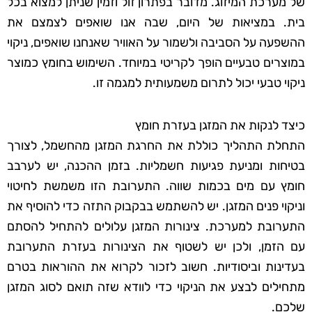
של מערכת המיזוג. מדובר בפתרון זול וזמין שניתן למצוא בכל
בית. במציאות של היום, שבה אנו שואפים לצמצם את
ההשפעה על הסביבה ולשמור על האוויר שאנחנו שואפים, ניקוי
במוצרים טבעיים הופך לקריטי במיוחד. השימוש בחומץ כמוצר
ניקוי טבעי יכול לתרום משמעותית למגמה זו.
כיצד לנקות את המזגן בעזרת חומץ
התחלת התהליך כוללת את החרגת המזגן מהחשמל, לצורך
בטיחות ומניעת פגיעות חשמליות. בזמן ההכנה, יש לערבב
חומץ עם מים בכמות שווה. התערובת הזו משמשת לחיטוי
וניקוי פנים המזגן. יש להשתמש בבקבוק התזה כדי להוסיף את
התערובת למערכת. צינורות המזגן עלולים להתחיל להסתם
עם הזמן, ולכן יש לשטוף את הצינורות בעזרת התערובת
בעדינות וביסודיות. חשוב לזכור לקרוא את ההוראות בטרם
מתחילים לבצע את הניקוי כדי לוודא שזה תואם לסוג המזגן
שלכם.