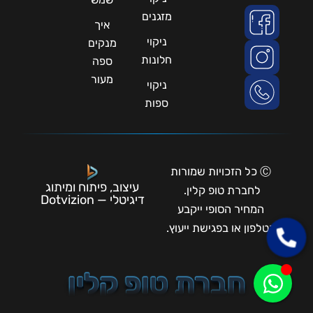
מזגנים
איך
ניקוי
מנקים
חלונות
ספה
מעור
ניקוי
ספות
Ⓒ כל הזכויות שמורות
עיצוב, פיתוח ומיתוג
לחברת טופ קלין.
דיגיטלי — Dotvizion
המחיר הסופי ייקבע
בטלפון או בפגישת ייעוץ.
חברת טופ קלין