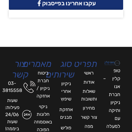
עקבו אחרינו בפייסבוק
תפריט
סוג
מאמרים
צור
טופ
שירותים
קשר
ראשי
ביטוח
קלין –
חברת
אודות
03-
ניקיון
אנו
ניקיון /
3815558
שאלות
אחרי
חברת
אחזקה
ותשובות
שיפוץ
שעות
ניקיון
ניקוי
פעילות:
מחירון
אחזקת
ותיקה
חלונות
24/06
צור קשר
מבנים
עם
שעות
באוסמוזה
למעלה
מפה
פוליש
ביממה!
הפוכה