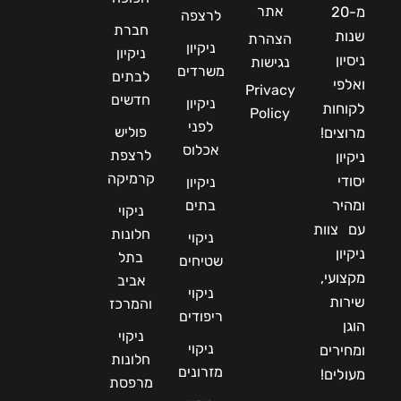
אתר
מ-20
לרצפה
חברת
שנות
הצהרת
ניקיון
ניקיון
ניסיון
נגישות
משרדים
לבתים
ואלפי
Privacy
חדשים
ניקיון
לקוחות
Policy
לפני
פוליש
מרוצים!
אכלוס
לרצפת
ניקיון
קרמיקה
יסודי
ניקיון
ומהיר
בתים
ניקוי
עם צוות
חלונות
ניקוי
ניקיון
בתל
שטיחים
מקצועי,
אביב
ניקוי
שירות
והמרכז
ריפודים
הוגן
ניקוי
ניקוי
ומחירים
חלונות
מזרונים
מעולים!
מרפסת