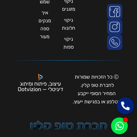
ניקוי
שמש
מזגנים
איך
ניקוי
מנקים
חלונות
ספה
מעור
ניקוי
ספות
Ⓒ כל הזכויות שמורות
עיצוב, פיתוח ומיתוג
לחברת טופ קלין.
דיגיטלי — Dotvizion
המחיר הסופי ייקבע
בטלפון או בפגישת ייעוץ.
חברת טופ קלין