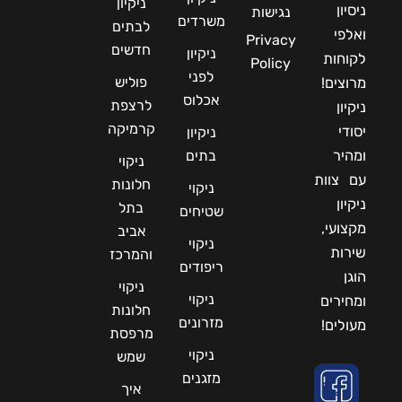
ניקיון
ניסיון
נגישות
משרדים
לבתים
ואלפי
Privacy
חדשים
ניקיון
לקוחות
Policy
לפני
פוליש
מרוצים!
אכלוס
לרצפת
ניקיון
קרמיקה
יסודי
ניקיון
ומהיר
בתים
ניקוי
עם צוות
חלונות
ניקוי
ניקיון
בתל
שטיחים
מקצועי,
אביב
ניקוי
שירות
והמרכז
ריפודים
הוגן
ניקוי
ניקוי
ומחירים
חלונות
מזרונים
מעולים!
מרפסת
ניקוי
שמש
מזגנים
איך