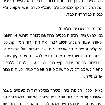
נזק לציפוי. הצורך במיומנות גבוהה ובכלים מקצועיים הופכים
את תהליך הניקוי למורכב ולכן מומלץ לערב אנשי מקצוע ולא
לנסות לברר זאת לבד.
מתי נכון לבצע ניקוי חלונות?
נכון לבצע ניקוי חלונות בלגיים בהתאם לצורך, מוחשי או חיצוני,
ולאורך עונות השנה. חשוב לבחון את התדירות המדויקת לפי
האקלים והמיקום הגיאוגרפי: אם ישנן סערות חול תכופות או
רוחות חזקות שמביאות אבק, כדאי להקפיד על ניקיון שוטף
בתדירות גבוהה יותר. קיץ חם ורטוב עשוי לגרום ללכלוך
להפוך לשוכב ודביק, כך שגם כאן האופציה לניקוי לעיתים גבוה
אך מועילה.
באופן כללי, חלונות בית ומשרד מומלץ לנקות פעמיים בשנה
ואפילו לעיתים קרובות יותר לפי הצורך האמור. כשמדובר על
מיקומים עירוניים מרכזיים שהם לרוב מזוהמים יותר, תקופות