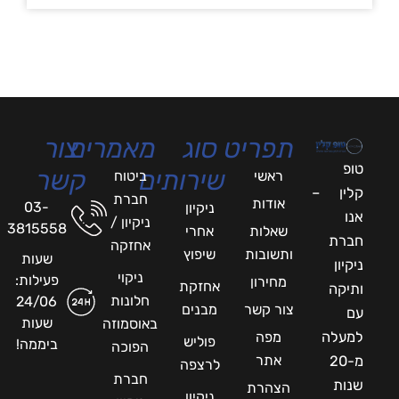
תפריט
סוג
מאמרים
צור
טופ
שירותים
קשר
ראשי
ביטוח
קלין –
חברת
אודות
03-
ניקיון
אנו
ניקיון /
3815558
שאלות
אחרי
חברת
אחזקה
ותשובות
שיפוץ
שעות
ניקיון
ניקוי
פעילות:
מחירון
אחזקת
ותיקה
חלונות
24/06
צור קשר
מבנים
עם
שעות
באוסמוזה
למעלה
מפה
פוליש
ביממה!
הפוכה
אתר
מ-20
לרצפה
חברת
שנות
הצהרת
ניקיון