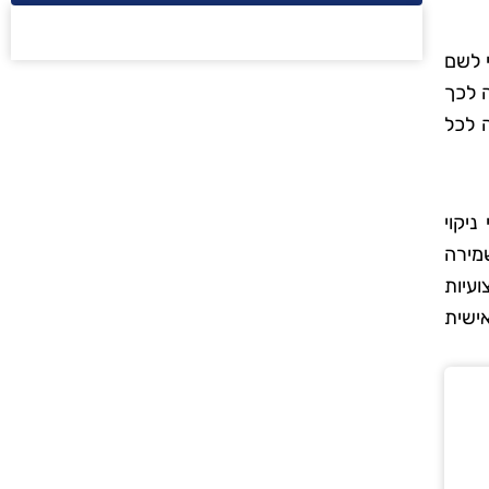
י לשם
 לכך
 לכל
יקוי
שמירה
עיות
ישית