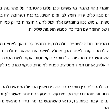
ומרי ניקוי בתמק מקצועיים ולכן עלינו להסתמך על פתרונות בי
 סבג
רועי בן-דוד
 סבון כלים עדין, חומץ לבן ומים חמים. בהכנת תערובת הזו ב
 גן
בת ים
ות. שימוש נכון בחומרים אלה יכול להשיג תוצאות בדיוק כמו ח
ה של החומר עם הבד כדי למנוע תופעות שליליות.
אתי את טופ
"החלטתי לנסות את טופ קלין אחר
 לא היה כל
ששמעתי עליהם המלצות טובות,
ריפוד. סודה לשתייה יכולה לנקות כתמים קלים ואף לצחצח מר
דאגו לכל
ולא התאכזבתי. הצוות הגיע בזמן
ה לכמה דקות. לאחר מכן, מומלץ לשאוב את השאריות ולנקות 
ם הקפידו
היה מאוד מקצועי והשאיר את הב
ן להשתמש גם במכוניות של חומרי ניקוי מסוג ואקום לשם הסרת 
ידותיים
נקי ומסודר בדיוק כמו שציפיתי.
ית, אנחנו תמיד ממליצים לפנות למומחים לניקוי כמו טופ קלין.
ה נהדר,
בהחלט אשתמש בשירותים שלה
ספק שאמשיך
שוב בעתיד!"
הם."
לב להבדלים בין חומרי הבד השונים ואופן הטיפול המתאים להם.
יזור חומרים ניקוי מסוימים עשוי לפגוע בהם יותר מאשר לעזור.
מים. עבור ספות בד, כדאי להשתמש בחומרי ניקוי המתאימים ל
קה.