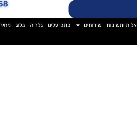
58
לות ותשובות
שירותינו
כתבו עלינו
גלריה
בלוג
מחירו
חומר ניקוי ספות ביסל