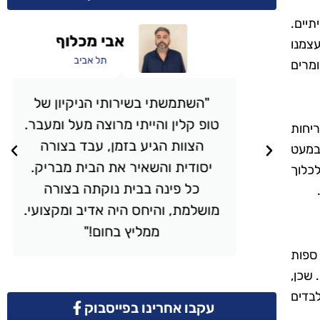
תיים.
אבי מכלוף
עצמנו
תל אביב
ומרים
י
"השתמשתי בשירותי הניקיון של
טופ קלין והייתי מרוצה מעל ומעבר.
יחות
,
הצוות הגיע בזמן, עבד בצורה
במעט
ית
יסודית והשאיר את הבית מבריק.
לכלוך
כל פינה בבית נוקתה בצורה
ם
מושלמת, והיחס היה אדיב ומקצועי.
ממליץ בחום!"
 ספות
 שכן,
בדים
עקבו אחרינו בפייסבוק