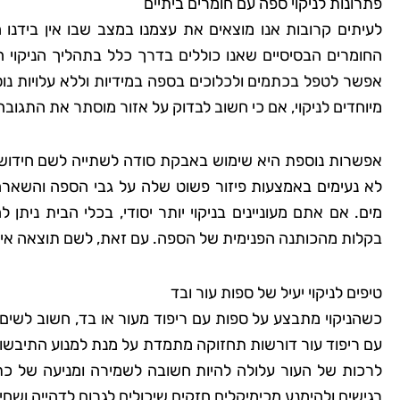
פתרונות לניקוי ספה עם חומרים ביתיים
לעיתים קרובות אנו מוצאים את עצמנו במצב שבו אין בידנו ח
שמרית
החומרים הבסיסיים שאנו כוללים בדרך כלל בתהליך הניקוי הם
רמת
אפשר לטפל בכתמים ולכלוכים בספה במידיות וללא עלויות נוספ
מיוחדים לניקוי, אם כי חשוב לבדוק על אזור מוסתר את התגוב
"אני כל כך שמחה שמצ
קלין! הבית שלי מעולם
אפשרות נוספת היא שימוש באבקת סודה לשתייה לשם חידוש ה
כך נקי ומטופח. הם 
לא נעימים באמצעות פיזור פשוט שלה על גבי הספה והשאר
הפרטים הקטנים, וג
מים. אם אתם מעוניינים בניקוי יותר יסודי, בכלי הבית נית
להשתמש בחומרים יד
בקלות מהכותנה הפנימית של הספה. עם זאת, לשם תוצאה אידיאל
לסביבה. השירות הי
והמחיר היה הוגן. אין 
טיפים לניקוי יעיל של ספות עור ובד
להשתמש בשירותי
כשהניקוי מתבצע על ספות עם ריפוד מעור או בד, חשוב לשים 
עם ריפוד עור דורשות תחזוקה מתמדת על מנת למנוע התיבשות ופ
לרכות של העור עלולה להיות חשובה לשמירה ומניעה של כת
רגישים ולהימנע מכימיקלים חזקים שיכולים לגרום לדהייה ושחי