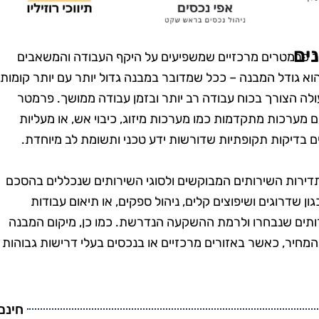
טנים, וגם
בזמן, היה מאוד מקצועי
מש בחומרים
והשאיר את הבית נקי
ביבה. השירות
ומסודר בדיוק כמו שציפיתי.
ים
 פרמטרים מרכזיים שמשפיעים על היקף העבודה והמשאבים
חיר היה הוגן.
בהחלט אשתמש בשירותים
 גודל המבנה – ככל שמדובר במבנה גדול יותר עם יותר קומות,
שיך להשתמש
שלהם שוב בעתיד!"
עולה הצורך בכוח עבודה רב יותר ובזמן עבודה ממושך. פרמטר
יהם."
 מערכות מתקדמות כמו מערכות מיזוג, כיבוי אש, או מעליות
ם בדיקות תקופתיות שדורשות ידע טכני ותשומת לב מיוחדת.
ירות השירותים המבוקשים ולסוגי השירותים שנכללים בהסכם
ון שדרוגים ושיפוצים קלים, ניהול ספקים, או תיאום עבודות
רותים שנבחרו ולרמת ההשקעה הנדרשת. כמו כן, מיקום המבנה
המחיר, כאשר באזורים מרכזיים או בנכסים בעלי דרישות גבוהות
חינם