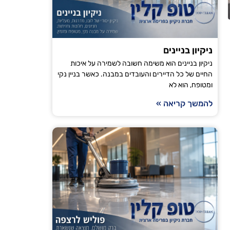
הודיה טויט
ניקיון בניינים
ירושלים
ניקיון בניינים הוא משימה חשובה לשמירה על איכות
החיים של כל הדיירים והעובדים במבנה. כאשר בניין נקי
"אני עובדת עם טופ קלין כבר מספר חודשים וכל פעם
ומטופח, הוא לא
מגיע בזמן, הניקיון יסודי והבית מרגיש רענן ונקי. ה
להמשך קריאה »
ממליצה לכל מי שמחפש חברת ניקיו