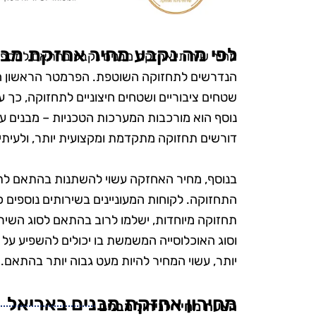
הפרטים הק
הקפידו להשת
ידידותיים לס
לפי מה נקבע מחיר אחזקת מבנ
מחיר שירותי אחזקת מבנים נקבע בהתאם למספר
היה נהדר, והמ
הנדרשים לתחזוקה השוטפת. הפרמטר הראשון הוא
אין ספק שאמ
שטחים ציבוריים ושטחים חיצוניים לתחזוקה, כך 
בשירות
נוסף הוא מורכבות המערכות הטכניות – מבנים עם
דורשים תחזוקה מתקדמת ומקצועית יותר, ולעיתי
בנוסף, מחיר האחזקה עשוי להשתנות בהתאם לתד
התחזוקה. לקוחות המעוניינים בשירותים נוספים כג
תחזוקה מיוחדות, ישלמו לרוב בהתאם לסוג השי
וסוג האוכלוסייה המשמשת בו יכולים להשפיע על 
יותר, עשוי המחיר להיות מעט גבוה יותר בהתאם.
מחירון אחזקת מבנים באריאל
הצעת מחיר לניהול מבנים