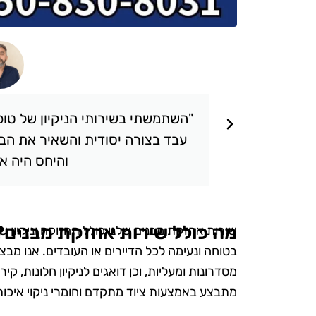
תאכזבתי.
"השתמשתי בשירותי הניקיון של טופ 
 שציפיתי.
עבד בצורה יסודית והשאיר את הבי
והיחס היה אד
מה כולל שירות אחזקת מבנים?
שירות אחזקת מבנים שלנו כולל תחזוקה וניקיון ש
בטוחה ונעימה לכל הדיירים או העובדים. אנו מבצעי
מסדרונות ומעליות, וכן דואגים לניקיון חלונות, ק
מתבצע באמצעות ציוד מתקדם וחומרי ניקוי איכות