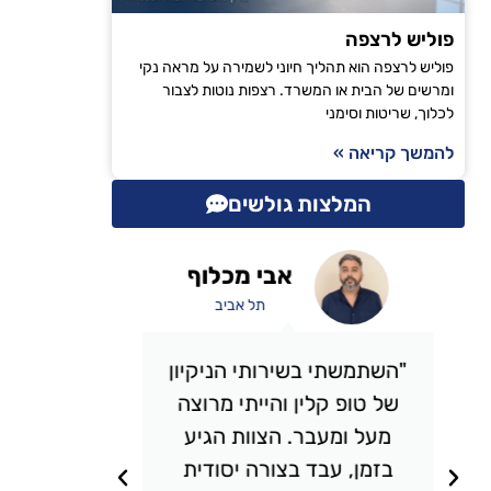
פוליש לרצפה
פוליש לרצפה הוא תהליך חיוני לשמירה על מראה נקי
ומרשים של הבית או המשרד. רצפות נוטות לצבור
לכלוך, שריטות וסימני
להמשך קריאה »
המלצות גולשים
אבי מכלוף
תל אביב
"השתמשתי בשירותי הניקיון
"אני 
של טופ קלין והייתי מרוצה
כבר מס
מעל ומעבר. הצוות הגיע
אני מ
בזמן, עבד בצורה יסודית
תמיד מ