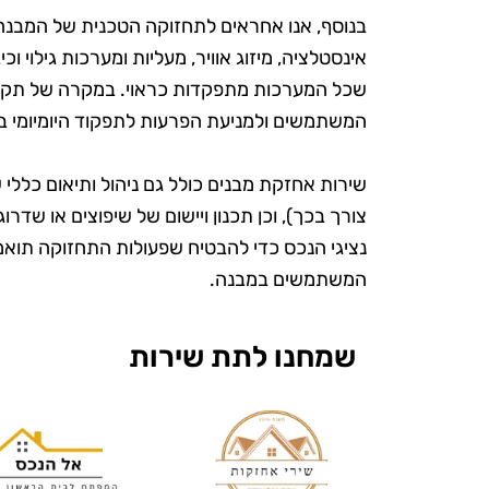
בנוסף, אנו אחראים לתחזוקה הטכנית של המבנה 
אינסטלציה, מיזוג אוויר, מעליות ומערכות גילוי ו
שכל המערכות מתפקדות כראוי. במקרה של תקלות
המשתמשים ולמניעת הפרעות לתפקוד היומיומי ב
שירות אחזקת מבנים כולל גם ניהול ותיאום כללי ש
צורך בכך), וכן תכנון ויישום של שיפוצים או שדרו
נציגי הנכס כדי להבטיח שפעולות התחזוקה תואמ
ש
המשתמשים במבנה.
שמחנו לתת שירות
"אני כל כך 
את טופ קלין
מעולם לא הי
ומטופח. הם