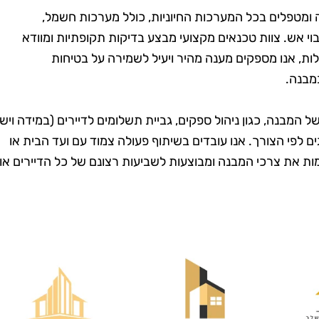
ומטפלים בכל המערכות החיוניות, כולל מערכות חשמל,
כיבוי אש. צוות טכנאים מקצועי מבצע בדיקות תקופתיות ומוודא
, אנו מספקים מענה מהיר ויעיל לשמירה על בטיחות
מבנה.
ל המבנה, כגון ניהול ספקים, גביית תשלומים לדיירים (במידה ויש
גים לפי הצורך. אנו עובדים בשיתוף פעולה צמוד עם ועד הבית או
ות את צרכי המבנה ומבוצעות לשביעות רצונם של כל הדיירים או
מרית סבג
רועי בן-דוד
רמת גן
בת ים
שמחה שמצאתי
"החלטתי לנסות את טופ
! הבית שלי
קלין אחרי ששמעתי עליהם
ה כל כך נקי
המלצות טובות, ולא
 דאגו לכל
התאכזבתי. הצוות הגיע