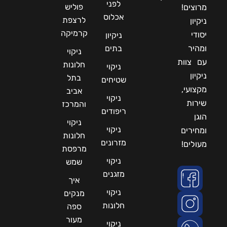
לפני
פוליש
מרוצים!
אכלוס
לרצפת
ניקיון
קרמיקה
יסודי
ניקיון
ומהיר
בתים
ניקוי
עם צוות
חלונות
ניקוי
ניקיון
בתל
שטיחים
מקצועי,
אביב
ניקוי
שירות
והמרכז
ריפודים
הוגן
ניקוי
ניקוי
ומחירים
חלונות
מזרונים
מעולים!
מרפסת
ניקוי
שמש
מזגנים
איך
ניקוי
מנקים
חלונות
ספה
מעור
ניקוי