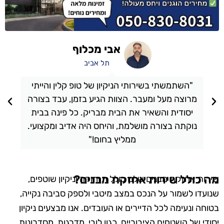
אבי מכלוף
תל אביב
"השתמשתי בשירותי הניקיון של טופ קלין והייתי
מרוצה מעל ומעבר. הצוות הגיע בזמן, עבד בצורה
יסודית והשאיר את הבית מבריק. כל פינה בבית
נוקתה בצורה מושלמת, והיחס היה אדיב ומקצועי.
ממליץ בחום!"
מה כולל שירות אחזקת מבנים?
שירות אחזקת מבנים שלנו כולל תחזוקה וניקיון שוטפים,
שנועדו לשמור על הנכס במצב מיטבי ולספק סביבה נקייה,
בטוחה ונעימה לכל הדיירים או העובדים. אנו מבצעים ניקיון
יסודי של השטחים הציבוריים, כגון לובי, מדרגות, מסדרונות