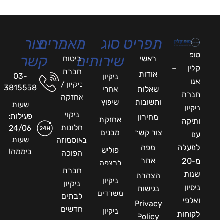
תפריט
סוג
מאמרים
צור
טופ
שירותים
קשר
ראשי
ביטוח
קלין –
חברת
אודות
03-
ניקיון
אנו
ניקיון /
3815558
שאלות
אחרי
חברת
אחזקה
ותשובות
שיפוץ
שעות
ניקיון
ניקוי
פעילות:
מחירון
אחזקת
ותיקה
חלונות
24/06
צור קשר
מבנים
עם
שעות
באוסמוזה
למעלה
מפה
פוליש
ביממה!
הפוכה
אתר
מ-20
לרצפה
חברת
שנות
הצהרת
ניקיון
ניקיון
ניסיון
נגישות
משרדים
לבתים
ואלפי
Privacy
חדשים
ניקיון
לקוחות
Policy