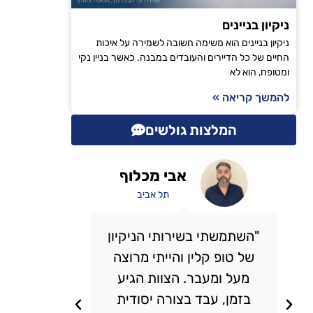
ניקיון בניינים
ניקיון בניינים הוא משימה חשובה לשמירה על איכות
החיים של כל הדיירים והעובדים במבנה. כאשר בניין נקי
ומטופח, הוא לא
להמשך קריאה »
המלצות גולשים
אבי מכלוף
תל אביב
"השתמשתי בשירותי הניקיון
"אני 
של טופ קלין והייתי מרוצה
כבר מס
מעל ומעבר. הצוות הגיע
אני מ
בזמן, עבד בצורה יסודית
תמיד מ