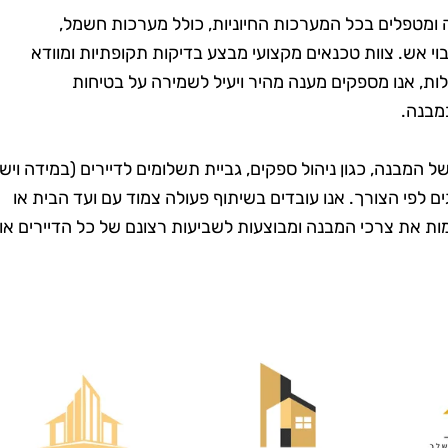
ומטפלים בכל המערכות החיוניות, כולל מערכות חשמל,
כיבוי אש. צוות טכנאים מקצועי מבצע בדיקות תקופתיות ומוודא
, אנו מספקים מענה מהיר ויעיל לשמירה על בטיחות
מבנה.
ל המבנה, כגון ניהול ספקים, גביית תשלומים לדיירים (במידה ויש
גים לפי הצורך. אנו עובדים בשיתוף פעולה צמוד עם ועד הבית או
ות את צרכי המבנה ומבוצעות לשביעות רצונם של כל הדיירים או
מרית סבג
רועי בן-דוד
רמת גן
בת ים
שמחה שמצאתי
"החלטתי לנסות את טופ
! הבית שלי
קלין אחרי ששמעתי עליהם
ה כל כך נקי
המלצות טובות, ולא
 דאגו לכל
התאכזבתי. הצוות הגיע