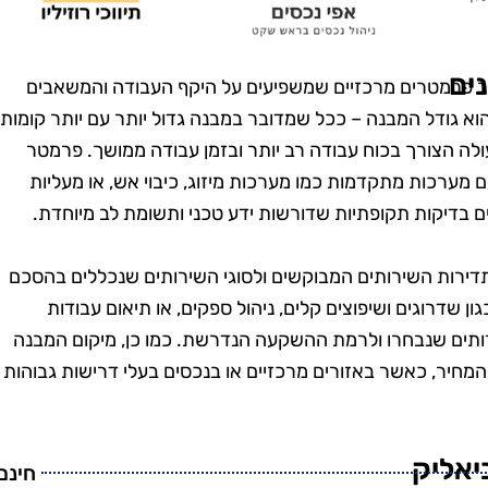
טנים, וגם
בזמן, היה מאוד מקצועי
מש בחומרים
והשאיר את הבית נקי
ביבה. השירות
ומסודר בדיוק כמו שציפיתי.
ים
 פרמטרים מרכזיים שמשפיעים על היקף העבודה והמשאבים
חיר היה הוגן.
בהחלט אשתמש בשירותים
 גודל המבנה – ככל שמדובר במבנה גדול יותר עם יותר קומות,
שיך להשתמש
שלהם שוב בעתיד!"
עולה הצורך בכוח עבודה רב יותר ובזמן עבודה ממושך. פרמטר
יהם."
 מערכות מתקדמות כמו מערכות מיזוג, כיבוי אש, או מעליות
ם בדיקות תקופתיות שדורשות ידע טכני ותשומת לב מיוחדת.
ירות השירותים המבוקשים ולסוגי השירותים שנכללים בהסכם
ון שדרוגים ושיפוצים קלים, ניהול ספקים, או תיאום עבודות
רותים שנבחרו ולרמת ההשקעה הנדרשת. כמו כן, מיקום המבנה
המחיר, כאשר באזורים מרכזיים או בנכסים בעלי דרישות גבוהות
יאליק
חינם