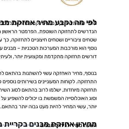
הפרטים הק
הקפידו להשת
ידידותיים לס
לפי מה נקבע מחיר אחזקת מבנ
מחיר שירותי אחזקת מבנים נקבע בהתאם למספר
היה נהדר, והמ
הנדרשים לתחזוקה השוטפת. הפרמטר הראשון הוא
אין ספק שאמ
שטחים ציבוריים ושטחים חיצוניים לתחזוקה, כך 
בשירות
נוסף הוא מורכבות המערכות הטכניות – מבנים עם
דורשים תחזוקה מתקדמת ומקצועית יותר, ולעיתי
בנוסף, מחיר האחזקה עשוי להשתנות בהתאם לתד
התחזוקה. לקוחות המעוניינים בשירותים נוספים כג
תחזוקה מיוחדות, ישלמו לרוב בהתאם לסוג השי
וסוג האוכלוסייה המשמשת בו יכולים להשפיע על 
יותר, עשוי המחיר להיות מעט גבוה יותר בהתאם.
מחירון אחזקת מבנים בקריית ב
הצעת מחיר לניהול מבנים