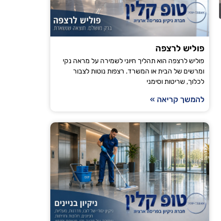
הודיה טויט
פוליש לרצפה
ירושלים
פוליש לרצפה הוא תהליך חיוני לשמירה על מראה נקי
ומרשים של הבית או המשרד. רצפות נוטות לצבור
"אני עובדת עם טופ קלין כבר מספר חודשים וכל פעם
לכלוך, שריטות וסימני
מגיע בזמן, הניקיון יסודי והבית מרגיש רענן ונקי. ה
להמשך קריאה »
ממליצה לכל מי שמחפש חברת ניקיו