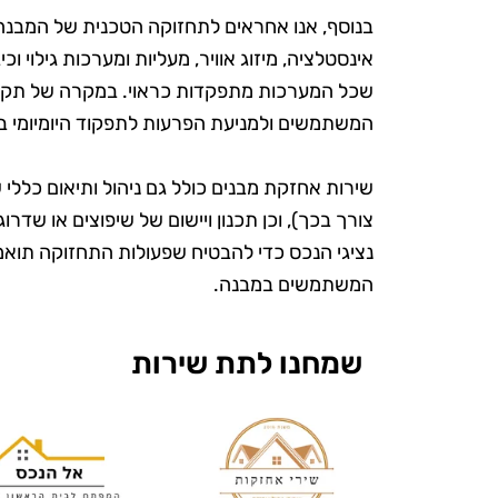
בנוסף, אנו אחראים לתחזוקה הטכנית של המבנה 
אינסטלציה, מיזוג אוויר, מעליות ומערכות גילוי ו
שכל המערכות מתפקדות כראוי. במקרה של תקלות
המשתמשים ולמניעת הפרעות לתפקוד היומיומי ב
שירות אחזקת מבנים כולל גם ניהול ותיאום כללי ש
צורך בכך), וכן תכנון ויישום של שיפוצים או שדרו
נציגי הנכס כדי להבטיח שפעולות התחזוקה תואמ
ש
המשתמשים במבנה.
שמחנו לתת שירות
"אני כל כך 
את טופ קלין
מעולם לא הי
ומטופח. הם