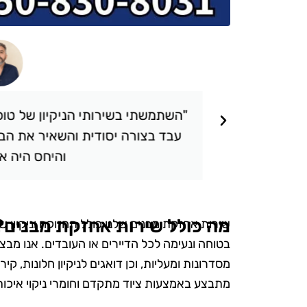
תאכזבתי.
"השתמשתי בשירותי הניקיון של טופ 
 שציפיתי.
עבד בצורה יסודית והשאיר את הבי
והיחס היה אד
מה כולל שירות אחזקת מבנים?
שירות אחזקת מבנים שלנו כולל תחזוקה וניקיון ש
בטוחה ונעימה לכל הדיירים או העובדים. אנו מבצעי
מסדרונות ומעליות, וכן דואגים לניקיון חלונות, ק
מתבצע באמצעות ציוד מתקדם וחומרי ניקוי איכות