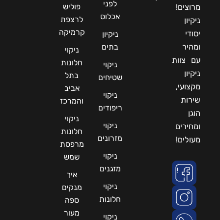
לפני
פוליש
מרוצים!
אכלוס
לרצפת
ניקיון
קרמיקה
יסודי
ניקיון
ומהיר
בתים
ניקוי
עם צוות
חלונות
ניקוי
ניקיון
בתל
שטיחים
מקצועי,
אביב
ניקוי
שירות
והמרכז
ריפודים
הוגן
ניקוי
ניקוי
ומחירים
חלונות
מזרונים
מעולים!
מרפסת
ניקוי
שמש
מזגנים
איך
ניקוי
מנקים
חלונות
ספה
מעור
ניקוי