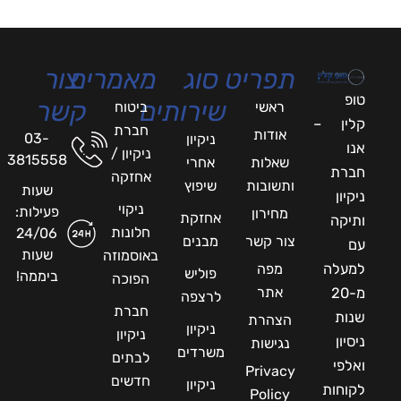
תפריט
סוג
מאמרים
צור
טופ
שירותים
קשר
ראשי
ביטוח
קלין –
חברת
אודות
03-
ניקיון
אנו
ניקיון /
3815558
שאלות
אחרי
חברת
אחזקה
ותשובות
שיפוץ
שעות
ניקיון
ניקוי
פעילות:
מחירון
אחזקת
ותיקה
חלונות
24/06
צור קשר
מבנים
עם
שעות
באוסמוזה
למעלה
מפה
פוליש
ביממה!
הפוכה
אתר
מ-20
לרצפה
חברת
שנות
הצהרת
ניקיון
ניקיון
ניסיון
נגישות
משרדים
לבתים
ואלפי
Privacy
חדשים
ניקיון
לקוחות
Policy