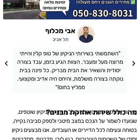
אבי מכלוף
תל אביב
"השתמשתי בשירותי הניקיון של טופ קלין והייתי
מרוצה מעל ומעבר. הצוות הגיע בזמן, עבד בצורה
יסודית והשאיר את הבית מבריק. כל פינה בבית
נוקתה בצורה מושלמת, והיחס היה אדיב ומקצועי.
ממליץ בחום!"
מה כולל שירות אחזקת מבנים?
שירות אחזקת מבנים שלנו כולל תחזוקה וניקיון שוטפים,
שנועדו לשמור על הנכס במצב מיטבי ולספק סביבה נקייה,
בטוחה ונעימה לכל הדיירים או העובדים. אנו מבצעים ניקיון
יסודי של השטחים הציבוריים, כגון לובי, מדרגות, מסדרונות