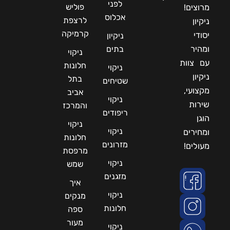
לפני
פוליש
מרוצים!
אכלוס
לרצפת
ניקיון
קרמיקה
יסודי
ניקיון
ומהיר
בתים
ניקוי
עם צוות
חלונות
ניקוי
ניקיון
בתל
שטיחים
מקצועי,
אביב
ניקוי
שירות
והמרכז
ריפודים
הוגן
ניקוי
ניקוי
ומחירים
חלונות
מזרונים
מעולים!
מרפסת
ניקוי
שמש
מזגנים
איך
ניקוי
מנקים
חלונות
ספה
מעור
ניקוי