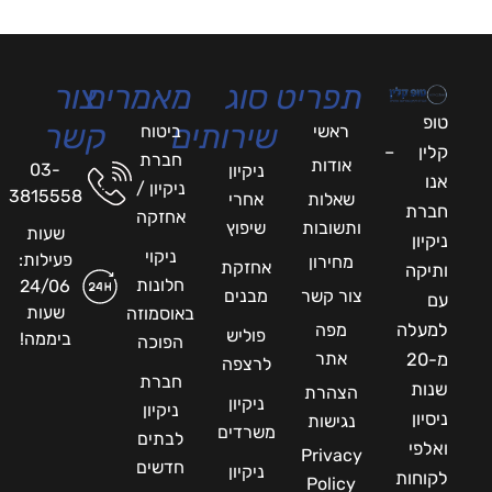
תפריט
סוג
מאמרים
צור
טופ
שירותים
קשר
ראשי
ביטוח
קלין –
חברת
אודות
03-
ניקיון
אנו
ניקיון /
3815558
שאלות
אחרי
חברת
אחזקה
ותשובות
שיפוץ
שעות
ניקיון
ניקוי
פעילות:
מחירון
אחזקת
ותיקה
חלונות
24/06
צור קשר
מבנים
עם
שעות
באוסמוזה
למעלה
מפה
פוליש
ביממה!
הפוכה
אתר
מ-20
לרצפה
חברת
שנות
הצהרת
ניקיון
ניקיון
ניסיון
נגישות
משרדים
לבתים
ואלפי
Privacy
חדשים
ניקיון
לקוחות
Policy