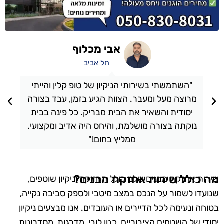
אבי מכלוף
תל אביב
"השתמשתי בשירותי הניקיון של טופ קלין והייתי
מרוצה מעל ומעבר. הצוות הגיע בזמן, עבד בצורה
יסודית והשאיר את הבית מבריק. כל פינה בבית
נוקתה בצורה מושלמת, והיחס היה אדיב ומקצועי.
ממליץ בחום!"
מה כולל שירות אחזקת מבנים?
שירות אחזקת מבנים שלנו כולל תחזוקה וניקיון שוטפים,
שנועדו לשמור על הנכס במצב מיטבי ולספק סביבה נקייה,
בטוחה ונעימה לכל הדיירים או העובדים. אנו מבצעים ניקיון
יסודי של השטחים הציבוריים, כגון לובי, מדרגות, מסדרונות