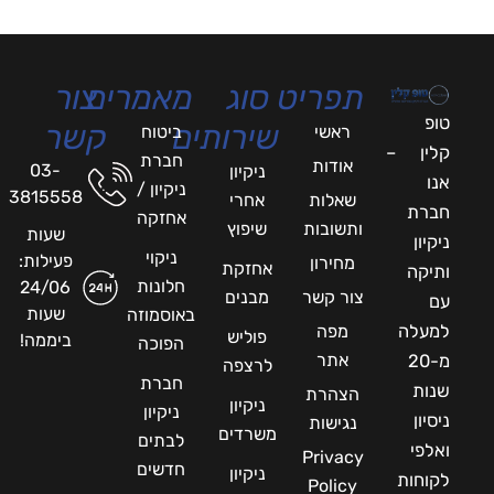
תפריט
סוג
מאמרים
צור
טופ
שירותים
קשר
ראשי
ביטוח
קלין –
חברת
אודות
03-
ניקיון
אנו
ניקיון /
3815558
שאלות
אחרי
חברת
אחזקה
ותשובות
שיפוץ
שעות
ניקיון
ניקוי
פעילות:
מחירון
אחזקת
ותיקה
חלונות
24/06
צור קשר
מבנים
עם
שעות
באוסמוזה
למעלה
מפה
פוליש
ביממה!
הפוכה
אתר
מ-20
לרצפה
חברת
שנות
הצהרת
ניקיון
ניקיון
ניסיון
נגישות
משרדים
לבתים
ואלפי
Privacy
חדשים
ניקיון
לקוחות
Policy