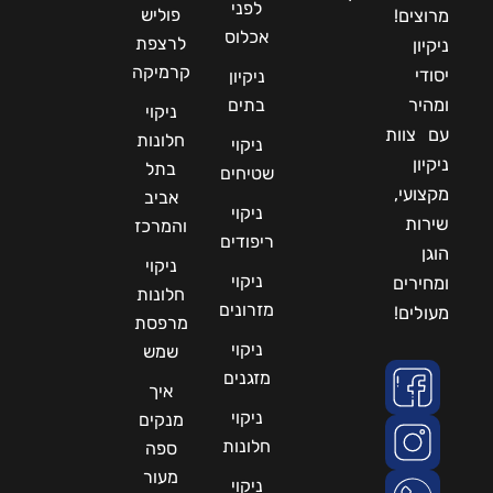
לפני
פוליש
מרוצים!
אכלוס
לרצפת
ניקיון
קרמיקה
יסודי
ניקיון
ומהיר
בתים
ניקוי
עם צוות
חלונות
ניקוי
ניקיון
בתל
שטיחים
מקצועי,
אביב
ניקוי
שירות
והמרכז
ריפודים
הוגן
ניקוי
ניקוי
ומחירים
חלונות
מזרונים
מעולים!
מרפסת
ניקוי
שמש
מזגנים
איך
ניקוי
מנקים
חלונות
ספה
מעור
ניקוי