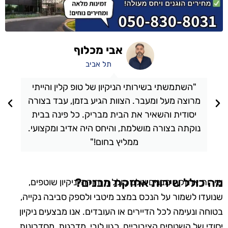
אבי מכלוף
תל אביב
"השתמשתי בשירותי הניקיון של טופ קלין והייתי
מרוצה מעל ומעבר. הצוות הגיע בזמן, עבד בצורה
יסודית והשאיר את הבית מבריק. כל פינה בבית
נוקתה בצורה מושלמת, והיחס היה אדיב ומקצועי.
ממליץ בחום!"
מה כולל שירות אחזקת מבנים?
שירות אחזקת מבנים שלנו כולל תחזוקה וניקיון שוטפים,
שנועדו לשמור על הנכס במצב מיטבי ולספק סביבה נקייה,
בטוחה ונעימה לכל הדיירים או העובדים. אנו מבצעים ניקיון
יסודי של השטחים הציבוריים, כגון לובי, מדרגות, מסדרונות