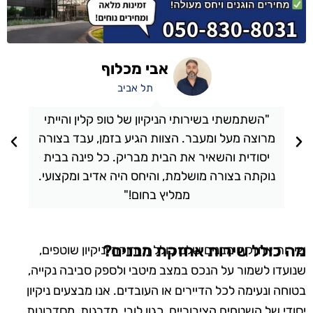
אבי מכלוף
תל אביב
"השתמשתי בשירותי הניקיון של טופ קלין והייתי
מרוצה מעל ומעבר. הצוות הגיע בזמן, עבד בצורה
יסודית והשאיר את הבית מבריק. כל פינה בבית
נוקתה בצורה מושלמת, והיחס היה אדיב ומקצועי.
ממליץ בחום!"
מה כולל שירות אחזקת מבנים?
שירות אחזקת מבנים שלנו כולל תחזוקה וניקיון שוטפים,
שנועדו לשמור על הנכס במצב מיטבי ולספק סביבה נקייה,
בטוחה ונעימה לכל הדיירים או העובדים. אנו מבצעים ניקיון
יסודי של השטחים הציבוריים, כגון לובי, מדרגות, מסדרונות