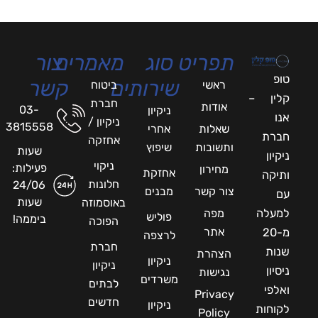
תפריט
סוג
מאמרים
צור
טופ
שירותים
קשר
ראשי
ביטוח
קלין –
חברת
אודות
03-
ניקיון
אנו
ניקיון /
3815558
שאלות
אחרי
חברת
אחזקה
ותשובות
שיפוץ
שעות
ניקיון
ניקוי
פעילות:
מחירון
אחזקת
ותיקה
חלונות
24/06
צור קשר
מבנים
עם
שעות
באוסמוזה
למעלה
מפה
פוליש
ביממה!
הפוכה
אתר
מ-20
לרצפה
חברת
שנות
הצהרת
ניקיון
ניקיון
ניסיון
נגישות
משרדים
לבתים
ואלפי
Privacy
חדשים
ניקיון
לקוחות
Policy