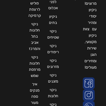
לפני
פוליש
מרוצים!
אכלוס
לרצפת
ניקיון
קרמיקה
יסודי
ניקיון
ומהיר
בתים
ניקוי
עם צוות
חלונות
ניקוי
ניקיון
בתל
שטיחים
מקצועי,
אביב
ניקוי
שירות
והמרכז
ריפודים
הוגן
ניקוי
ניקוי
ומחירים
חלונות
מזרונים
מעולים!
מרפסת
ניקוי
שמש
מזגנים
איך
ניקוי
מנקים
חלונות
ספה
מעור
ניקוי