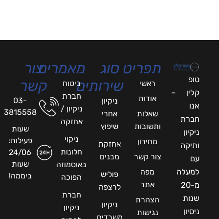
תפריט
סוג
מאמרים
צור
טופ
שירותים
קשר
ראשי
ביטוח
קלין –
חברת
אודות
03-
ניקיון
אנו
ניקיון /
3815558
שאלות
אחרי
חברת
אחזקה
ותשובות
שיפוץ
שעות
ניקיון
ניקוי
פעילות:
מחירון
אחזקת
ותיקה
חלונות
24/06
צור קשר
מבנים
עם
שעות
באוסמוזה
למעלה
מפה
פוליש
ביממה!
הפוכה
אתר
מ-20
לרצפה
חברת
שנות
הצהרת
ניקיון
ניקיון
ניסיון
נגישות
משרדים