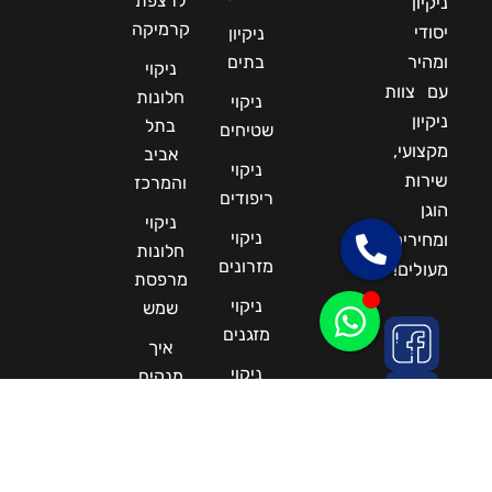
לרצפת
ן
קרמיקה
ניקיון
ר
בתים
ניקוי
וות
חלונות
ניקוי
ן
בתל
שטיחים
עי,
אביב
ניקוי
ת
והמרכז
ריפודים
ניקוי
ניקוי
רים
חלונות
מזרונים
ים!
מרפסת
ניקוי
שמש
מזגנים
איך
ניקוי
מנקים
חלונות
ספה
מעור
ניקוי
ספות