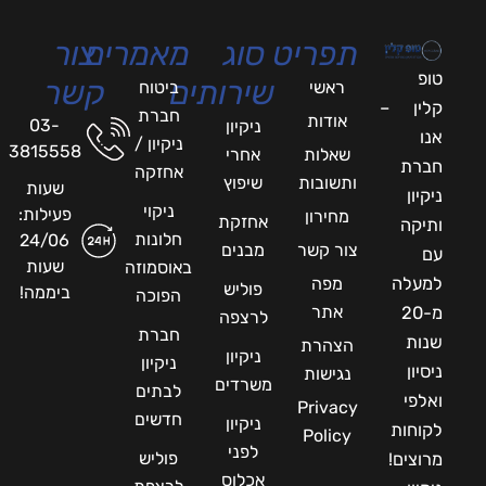
תפריט
סוג
מאמרים
צור
שירותים
קשר
ראשי
ביטוח
ן –
חברת
אודות
03-
ניקיון
ניקיון /
3815558
שאלות
אחרי
ת
אחזקה
ותשובות
שיפוץ
שעות
ן
ניקוי
פעילות:
מחירון
אחזקת
ה
חלונות
24/06
צור קשר
מבנים
שעות
באוסמוזה
לה
מפה
פוליש
ביממה!
הפוכה
אתר
20
לרצפה
חברת
הצהרת
ניקיון
ניקיון
ן
נגישות
משרדים
לבתים
י
Privacy
חדשים
ניקיון
ות
Policy
לפני
פוליש
ים!
אכלוס