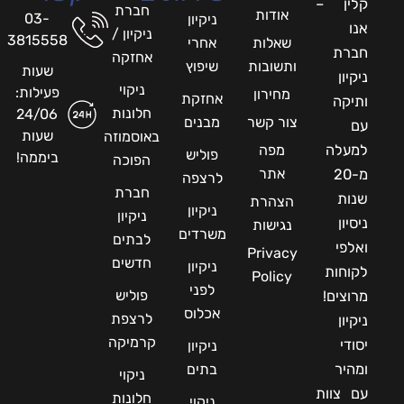
קלין –
חברת
אודות
03-
ניקיון
אנו
ניקיון /
3815558
שאלות
אחרי
חברת
אחזקה
ותשובות
שיפוץ
שעות
ניקיון
ניקוי
פעילות:
מחירון
אחזקת
ותיקה
חלונות
24/06
צור קשר
מבנים
עם
שעות
באוסמוזה
למעלה
מפה
פוליש
ביממה!
הפוכה
אתר
מ-20
לרצפה
חברת
שנות
הצהרת
ניקיון
ניקיון
ניסיון
נגישות
משרדים
לבתים
ואלפי
Privacy
חדשים
ניקיון
לקוחות
Policy
לפני
פוליש
מרוצים!
אכלוס
לרצפת
ניקיון
קרמיקה
יסודי
ניקיון
ומהיר
בתים
ניקוי
עם צוות
חלונות
ניקוי