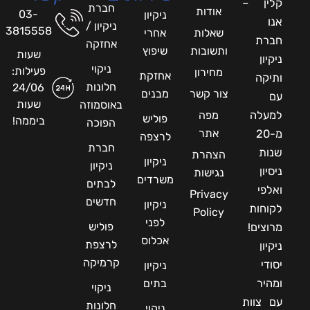
קלין –
חברת
אודות
03-
ניקיון
אנו
ניקיון /
3815558
שאלות
אחרי
חברת
אחזקה
ותשובות
שיפוץ
שעות
ניקיון
ניקוי
פעילות:
מחירון
אחזקת
ותיקה
חלונות
24/06
צור קשר
מבנים
עם
שעות
באוסמוזה
למעלה
מפה
פוליש
ביממה!
הפוכה
אתר
מ-20
לרצפה
חברת
שנות
הצהרת
ניקיון
ניקיון
ניסיון
נגישות
משרדים
לבתים
ואלפי
Privacy
חדשים
ניקיון
לקוחות
Policy
לפני
פוליש
מרוצים!
אכלוס
לרצפת
ניקיון
קרמיקה
יסודי
ניקיון
ומהיר
בתים
ניקוי
עם צוות
חלונות
ניקוי