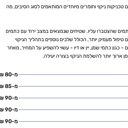
טנים, וגם
בזמן, היה מאוד מקצועי
 טכניקות ניקוי וחומרים מיוחדים המותאמים לסוג הסיבים, מה
מש בחומרים
והשאיר את הבית נקי
ביבה. השירות
ומסודר בדיוק כמו שציפיתי.
חיר היה הוגן.
בהחלט אשתמש בשירותים
מים שהצטברו עליו. שטיחים שנמצאים במצב ירוד עם כתמים
שיך להשתמש
שלהם שוב בעתיד!"
טיפול מעמיק יותר, הכולל שלבים נוספים בתהליך הניקוי
יהם."
– כגון כתמי שמן, יין או דיו – עשוי להשפיע על המחיר, מאחר
מן ארוך יותר להשלמת הניקוי בצורה יעילה.
מ-80 ₪
מ-85 ₪
מ-90 ₪
מ-90 ₪
מ-90 ₪