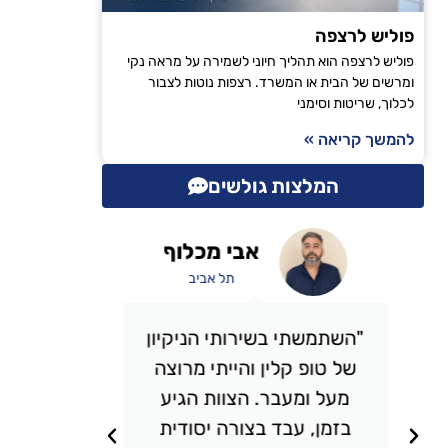
פוליש לרצפה
פוליש לרצפה הוא תהליך חיוני לשמירה על מראה נקי
ומרשים של הבית או המשרד. רצפות נוטות לצבור
לכלוך, שריטות וסימני
להמשך קריאה »
המלצות גולשים
אבי מכלוף
תל אביב
"השתמשתי בשירותי הניקיון
"אני 
של טופ קלין והייתי מרוצה
כבר מס
מעל ומעבר. הצוות הגיע
אני מ
בזמן, עבד בצורה יסודית
תמיד מ