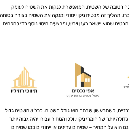
בה רטובה של השטיח, המאפשרת לנקות את השטיח לעומק
רו. תהליך זה מבטיח ניקוי יסודי ומנקה את השטיח בצורה בטוחה
הבטיח שהוא יישאר רענן ויבש, ומבצעים חיטוי נוסף כדי להפחית
מרית סבג
רועי בן-דוד
רמת גן
בת ים
שמחה שמצאתי
"החלטתי לנסות את טופ
! הבית שלי
קלין אחרי ששמעתי עליהם
רכזיים, כשהראשון שבהם הוא גודל השטיח. ככל שהשטיח גדול
ה כל כך נקי
המלצות טובות, ולא
ולה יותר של חומרי ניקוי, ולכן המחיר עבורו יהיה גבוה יותר
 דאגו לכל
התאכזבתי. הצוות הגיע
 הוא על המחיר – שטיחים עדינים או ייחודיים כמו שטיחים