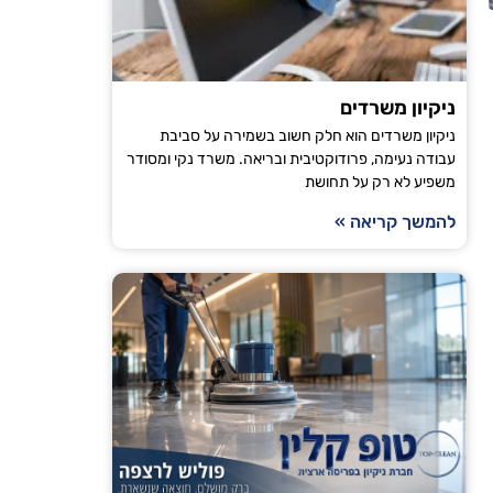
הודיה טויט
ירושלים
ניקיון משרדים
ניקיון משרדים הוא חלק חשוב בשמירה על סביבת
"אני עובדת עם טופ קלין כבר מספר חודשים וכל פעם
עבודה נעימה, פרודוקטיבית ובריאה. משרד נקי ומסודר
משפיע לא רק על תחושת
מגיע בזמן, הניקיון יסודי והבית מרגיש רענן ונקי. ה
ממליצה לכל מי שמחפש חברת ניקיו
להמשך קריאה »