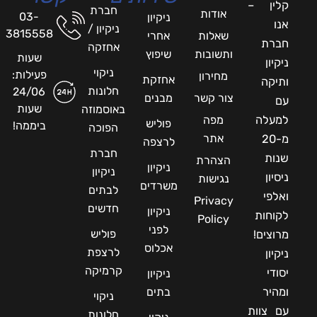
קלין –
חברת
אודות
03-
ניקיון
אנו
ניקיון /
3815558
שאלות
אחרי
חברת
אחזקה
ותשובות
שיפוץ
שעות
ניקיון
ניקוי
פעילות:
מחירון
אחזקת
ותיקה
חלונות
24/06
צור קשר
מבנים
עם
שעות
באוסמוזה
למעלה
מפה
פוליש
ביממה!
הפוכה
אתר
מ-20
לרצפה
חברת
שנות
הצהרת
ניקיון
ניקיון
ניסיון
נגישות
משרדים
לבתים
ואלפי
Privacy
חדשים
ניקיון
לקוחות
Policy
לפני
פוליש
מרוצים!
אכלוס
לרצפת
ניקיון
קרמיקה
יסודי
ניקיון
ומהיר
בתים
ניקוי
עם צוות
חלונות