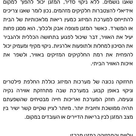
שאנו נושמים. ללא ניקוי סדיר, המזגן יכול להפוך למקום
אידיאלי להצטברות חלקיקים מזהמים. נכון לומר שאנו צריכים
להתייחס למערכת המיזוג כמעין ריאות מלאכותיות של הבית
או המשרד. כאשר המזגן מצופה אבק ולכלוך, הוא מסנן פחות
יעיל את האוויר, דבר שיכול לפגוע בתחושה הכללית ולהגביר
את הסיכון למחלות ולתופעות אלרגיות. ניקוי מקיף ומעמיק יכול
להפחית את רמת החלקיקים המזיקים באוויר, ולשפר את
איכות האוויר הביתי.
תחזוקה נכונה של מערכות המיזוג כוללת החלפת פילטרים
וניקוי באופן קבוע. במערכת שבה מתחזקת אווירה נקיה
ונעימה, חוזק המערכת ואריכות חייה מבטיחים שהשפעתם
תהיה ממושכת וחיובית יותר. מיותר לציין שקיים קשר ישיר בין
מצב המזגן לבין בריאות הדיירים או העובדים במקום.
עלויות והתחזוקה במזגן מרכזי