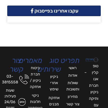
עקבו אחרינו בפייסבוק
תפריט
סוג
מאמרים
צור
טופ
שירותים
קשר
ראשי
ביטוח
קלין –
חברת
אודות
03-
ניקיון
אנו
ניקיון /
3815558
שאלות
אחרי
חברת
אחזקה
ותשובות
שיפוץ
שעות
ניקיון
ניקוי
פעילות:
מחירון
אחזקת
ותיקה
חלונות
24/06
צור קשר
מבנים
עם
שעות
באוסמוזה