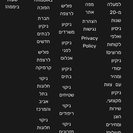
למעלה
מפה
פוליש
ביממה!
הפוכה
אתר
מ-20
לרצפה
חברת
שנות
הצהרת
ניקיון
ניקיון
ניסיון
נגישות
משרדים
לבתים
ואלפי
Privacy
חדשים
ניקיון
לקוחות
Policy
לפני
פוליש
מרוצים!
אכלוס
לרצפת
ניקיון
קרמיקה
יסודי
ניקיון
ומהיר
בתים
ניקוי
עם צוות
חלונות
ניקוי
ניקיון
בתל
שטיחים
מקצועי,
אביב
ניקוי
שירות
והמרכז
ריפודים
הוגן
ניקוי
ניקוי
ומחירים
חלונות
מזרונים
מעולים!