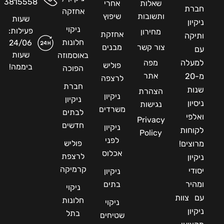
3815558
שאלות
אחרי
חברת
אחזקה
ותשובות
שיפוץ
שעות
ניקיון
ניקוי
פעילות:
מחירון
אחזקת
ותיקה
חלונות
24/06
צור קשר
מבנים
עם
שעות
באוסמוזה
למעלה
מפה
פוליש
ביממה!
הפוכה
אתר
מ-20
לרצפה
חברת
שנות
הצהרת
ניקיון
ניקיון
ניסיון
נגישות
משרדים
לבתים
ואלפי
Privacy
חדשים
ניקיון
לקוחות
Policy
לפני
פוליש
מרוצים!
אכלוס
לרצפת
ניקיון
קרמיקה
יסודי
ניקיון
ומהיר
בתים
ניקוי
עם צוות
חלונות
ניקוי
ניקיון
בתל
שטיחים