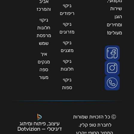
מקצועי,
אביב
ניקוי
שירות
והמרכז
ריפודים
הוגן
ניקוי
ניקוי
ומחירים
חלונות
מזרונים
מעולים!
מרפסת
ניקוי
שמש
מזגנים
איך
ניקוי
מנקים
חלונות
ספה
מעור
ניקוי
ספות
Ⓒ כל הזכויות שמורות
עיצוב, פיתוח ומיתוג
לחברת טופ קלין.
דיגיטלי — Dotvizion
המחיר הסופי ייקבע