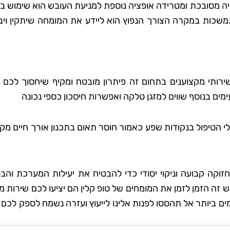
יה מסובכת ומטרידה אופציה נוספת למניעת העובש הוא שימוש ב
תמשכות במקרה הצורך הנפוץ הוא ליידע את המומחה שיתקין ויב
 סבג
רועי בן-דוד
 גן
בת ים
שירותי מקצוענים בתחום זה פיתרון מובטח ומקיף שיחסוך לכם 
אתי את טופ
"החלטתי לנסות את טופ קלין אחר
ימים בנוסף שווים למזגן טלקה ואפשרות חיסכון כספי נכונה
 לא היה כל
ששמעתי עליהם המלצות טובות,
דאגו לכל
ולא התאכזבתי. הצוות הגיע בזמן
י הטיפול בנקודות שפע כאמור חוסר תאום בתכנון אורך חיים מק
ם הקפידו
היה מאוד מקצועי והשאיר את הב
ידותיים
נקי ומסודר בדיוק כמו שציפיתי.
ה נהדר,
בהחלט אשתמש בשירותים שלה
וקה קבועה וניקוי יסודי כדי להבטיח את יעילות המערכת והבט
ספק שאמשיך
שוב בעתיד!"
זה הזמן לזמן את המומחים של טופ קלין הם יציעו לכם שירות מ
הם."
 ביותר אל תהססו לפנות אלינו לייעוץ ועזרה נשמח לספק לכם 