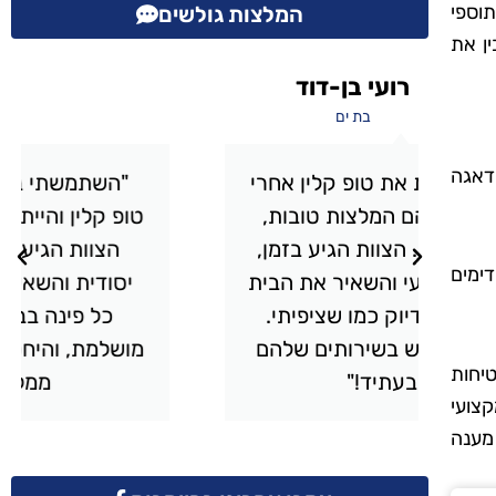
תוספי
המלצות גולשים
ין את
אבי מכלוף
תל אביב
דאגה
י
"השתמשתי בשירותי הניקיון של
טופ קלין והייתי מרוצה מעל ומעבר.
,
הצוות הגיע בזמן, עבד בצורה
דימים
ית
יסודית והשאיר את הבית מבריק.
כל פינה בבית נוקתה בצורה
ם
מושלמת, והיחס היה אדיב ומקצועי.
יחות
ממליץ בחום!"
קצועי
מענה