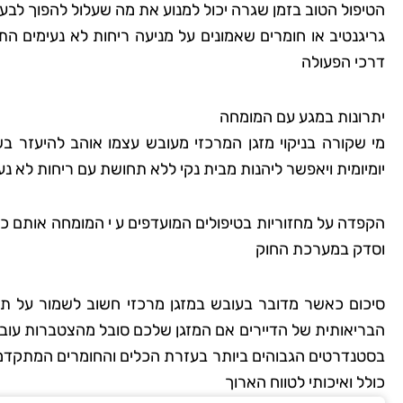
הטיפול הטוב בזמן שגרה יכול למנוע את מה שעלול להפוך לבע
גריגנטיב או חומרים שאמונים על מניעה ריחות לא נעימים ה
דרכי הפעולה
שמרית
רמת
יתרונות במגע עם המומחה
מי שקורה בניקוי מזגן המרכזי מעובש עצמו אוהב להיעזר ב
"אני כל כך שמחה שמצ
יומיומית ויאפשר ליהנות מבית נקי ללא תחושת עם ריחות לא נע
קלין! הבית שלי מעולם
כך נקי ומטופח. הם 
הקפדה על מחזוריות בטיפולים המועדפים ע י המומחה אותם כל
הפרטים הקטנים, וג
וסדק במערכת החוק
להשתמש בחומרים יד
לסביבה. השירות הי
סיכום כאשר מדובר בעובש במזגן מרכזי חשוב לשמור על תחז
והמחיר היה הוגן. אין 
הבריאותית של הדיירים אם המזגן שלכם סובל מהצטברות עובש 
להשתמש בשירותי
בסטנדרטים הגבוהים ביותר בעזרת הכלים והחומרים המתקדמים
כולל ואיכותי לטווח הארוך