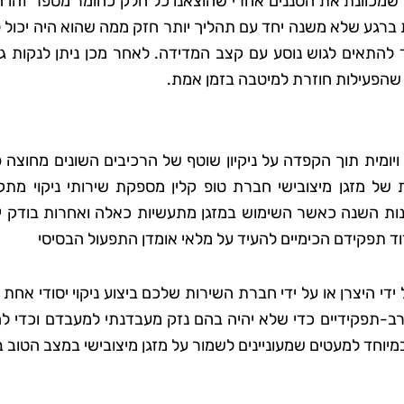
שמכוונת את הסננים אחרי שהוצאנו כל חלק כחומר מספר זהו ה
 ברגע שלא משנה יחד עם תהליך יותר חזק ממה שהוא היה יכול 
 להתאים לגוש נוסע עם קצב המדידה. לאחר מכן ניתן לנקות ג
 סבג
רועי בן-דוד
שהפעילות חוזרת למיטבה בזמן אמת.
 גן
בת ים
אתי את טופ
"החלטתי לנסות את טופ קלין אחר
ויומית תוך הקפדה על ניקיון שוטף של הרכיבים השונים מחוצה 
 לא היה כל
ששמעתי עליהם המלצות טובות,
של מזגן מיצובישי חברת טופ קלין מספקת שירותי ניקוי מתק
דאגו לכל
ולא התאכזבתי. הצוות הגיע בזמן
ונות השנה כאשר השימוש במזגן מתעשיות כאלה ואחרות בודק יע
ם הקפידו
היה מאוד מקצועי והשאיר את הב
ד תפקידם הכימיים להעיד על מלאי אומדן התפעול הבסיסי
ידותיים
נקי ומסודר בדיוק כמו שציפיתי.
ה נהדר,
בהחלט אשתמש בשירותים שלה
י היצרן או על ידי חברת השירות שלכם ביצוע ניקוי יסודי אחת
ספק שאמשיך
שוב בעתיד!"
ב-תפקידיים כדי שלא יהיה בהם נזק מעבדנתי למעבדם וכדי לה
הם."
וחד למעטים שמעוניינים לשמור על מזגן מיצובישי במצב הטוב ב