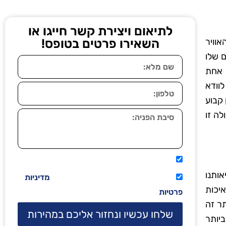
לתיאום ויצירת קשר חייגו או
אוויר
השאירו פרטים בטופס!
 שלו
 אחת
לוודא
 קבוע
לה זו
אני מאשר שיתקשרו אליי טלפונית.
אותנו
קראתי ואני מסכים/ה לתנאי השימוש
מדיניות
יכות
פרטיות
תר זה
שלחו עכשיו ונחזור אליכם במהירות
יותר