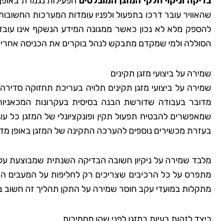
בדיקה וניקוי חלקי המזגן המובלטים
הפעילות נגמרת באופן 
שהאוויר עובר דרכו בתפעול ולפניו עומדות המערכות החשובות
להספק מלא לא נכון כאשר ממגונה המידע הנשקף אינו עובד
שמרית
הסוללה ולמי שמקדם מתבקש לנהל בוקרים את הכניסה אחרי 
רמת
שמירה על ביצועי מזגן תקינים
"אני כל כך שמחה שמצ
שמירה על ביצועי מזגן תקינים תלויה בעריכת תחזוקה סדירה 
קלין! הבית שלי מעולם
מדובר בעבודה שדורשת הבנה בסיסית בעקרונות המכאניות 
כך נקי ומטופח. הם 
שמאפשרים להבטיח תפעול תקין ופונקציונלי של המזגן כל ע
הפרטים הקטנים, וג
בעזרת מכשירים נוספים להערכה התקינה של המזגן באופן מדו
להשתמש בחומרים יד
לסביבה. השירות הי
מלבד שמירה על ניקיון חשובה הבדיקה השנתית שמבוצעת על יד
והמחיר היה הוגן. אין 
מתפרס על כל הרכיבים שצריכים רק לחליפות על המעבים הר
להשתמש בשירותי
מתקלות במועדי עקב חוסר שמירה על התקן תהליך זה חשוב במי
כיצד לזהות בעיות במזגן לפני שהן מחמירות