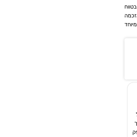
בטווח
מזכמה
מיוחד
ך
ק