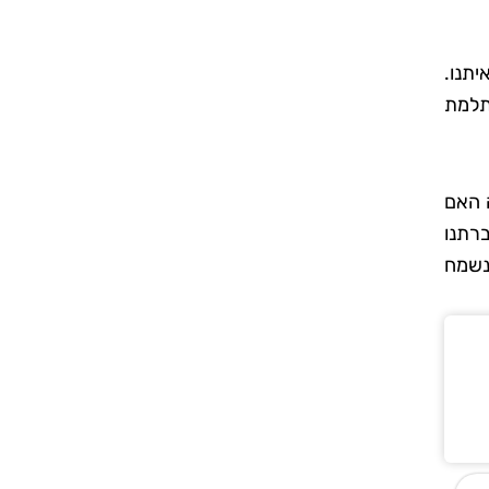
תנו.
תלמת
 האם
רתנו
ונשמח