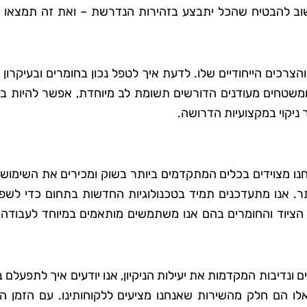
שוב להבטיח שהכל יתבצע בזהירות הנדרשת – ואת זה תמצאו א
 סבג
רועי בן-דוד
הצרכים הייחודיים שלו. לדעת איך לטפל נכון בחומרים ובעיקרון
 גן
בת ים
ומשטחים מעודנים הדורשים תשומת לב מיוחדת, אפשר להיות בט
אתי את טופ
"החלטתי לנסות את טופ קלין אחר
 ניקוי במקצועיות הדרושה.
 לא היה כל
ששמעתי עליהם המלצות טובות,
דאגו לכל
ולא התאכזבתי. הצוות הגיע בזמן
ם הקפידו
היה מאוד מקצועי והשאיר את הב
נחנו מצוידים בכלים המתקדמים ביותר בשוק ומכירים את השימוש 
יותר. אנו מתעדכנים תמיד בטכנולוגיות החדשות בתחום כדי לש
ידותיים
נקי ומסודר בדיוק כמו שציפיתי.
 הציוד והחומרים בהם אנו משתמשים מותאמים במיוחד לעבודה 
ה נהדר,
בהחלט אשתמש בשירותים שלה
ספק שאמשיך
שוב בעתיד!"
הם."
 ונדיבות המקדמות את יעילות הניקיון, אנו יודעים איך לתפעלם 
לו הם חלק מהשירות שאנחנו מציעים ללקוחותינו. עם הזמן ה