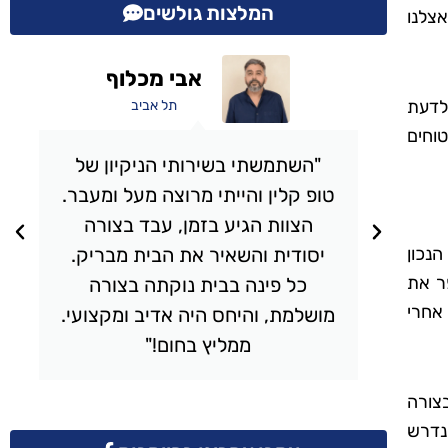
המלצות גולשים
צלנו
אבי מכלוף
 לדעת
תל אביב
וחים
י
"השתמשתי בשירותי הניקיון של
טופ קלין והייתי מרוצה מעל ומעבר.
,
הצוות הגיע בזמן, עבד בצורה
ית
יסודית והשאיר את הבית מבריק.
הנכון
פר את
כל פינה בבית נוקתה בצורה
אחרי
ם
מושלמת, והיחס היה אדיב ומקצועי.
ממליץ בחום!"
בצורה
נדרש