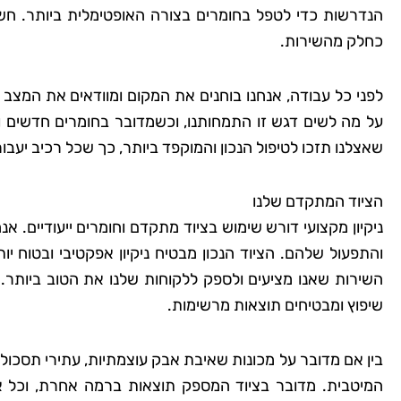
הנדרשות כדי לטפל בחומרים בצורה האופטימלית ביותר. ח
כחלק מהשירות.
שמרית
לפני כל עבודה, אנחנו בוחנים את המקום ומוודאים את המצב ו
רמת
על מה לשים דגש זו התמחותנו, וכשמדובר בחומרים חדשים 
"אני כל כך שמחה שמצ
שאצלנו תזכו לטיפול הנכון והמוקפד ביותר, כך שכל רכיב יעבור
קלין! הבית שלי מעולם
כך נקי ומטופח. הם 
הציוד המתקדם שלנו
הפרטים הקטנים, וג
ניקיון מקצועי דורש שימוש בציוד מתקדם וחומרים ייעודיים. א
והתפעול שלהם. הציוד הנכון מבטיח ניקיון אפקטיבי ובטוח 
להשתמש בחומרים יד
השירות שאנו מציעים ולספק ללקוחות שלנו את הטוב ביותר.
לסביבה. השירות הי
שיפוץ ומבטיחים תוצאות מרשימות.
והמחיר היה הוגן. אין 
להשתמש בשירותי
בין אם מדובר על מכונות שאיבת אבק עוצמתיות, עתירי תסכולים
המיטבית. מדובר בציוד המספק תוצאות ברמה אחרת, וכל א