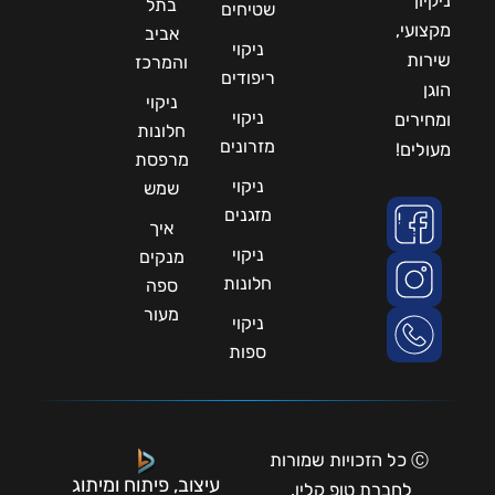
ניקיון
בתל
שטיחים
מקצועי,
אביב
ניקוי
שירות
והמרכז
ריפודים
הוגן
ניקוי
ניקוי
ומחירים
חלונות
מזרונים
מעולים!
מרפסת
ניקוי
שמש
מזגנים
איך
ניקוי
מנקים
חלונות
ספה
מעור
ניקוי
ספות
Ⓒ כל הזכויות שמורות
עיצוב, פיתוח ומיתוג
לחברת טופ קלין.