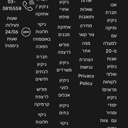
אודות
03-
ניקיון
אנו
ניקיון /
3815558
שאלות
אחרי
חברת
אחזקה
ותשובות
שיפוץ
שעות
ניקיון
ניקוי
פעילות:
מחירון
אחזקת
ותיקה
חלונות
24/06
צור קשר
מבנים
עם
שעות
באוסמוזה
למעלה
מפה
פוליש
ביממה!
הפוכה
אתר
מ-20
לרצפה
חברת
שנות
הצהרת
ניקיון
ניקיון
ניסיון
נגישות
משרדים
לבתים
ואלפי
Privacy
חדשים
ניקיון
לקוחות
Policy
לפני
פוליש
מרוצים!
אכלוס
לרצפת
ניקיון
קרמיקה
יסודי
ניקיון
ומהיר
בתים
ניקוי
עם צוות
חלונות
ניקוי