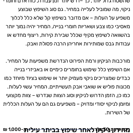
שהשטח גדול יותר, כך יידרש יותר זמן עבודה, כוח אדם וחומרי
ניקוי, מה שמוביל לעלייה במחיר. גם סוג השיפוץ שבוצע
משפיע על העלות – אם מדובר בשיפוץ קל שלא כלל לכלוך
מאסיבי כמו צבע ושאריות חומרי בנייה, המחיר יהיה נמוך יותר
בהשוואה לשיפוץ מקיף שכלל שבירת קירות, ריצוף מחדש או
עבודות גבס שמותירות אחריהן הרבה פסולת ואבק.
מורכבות הניקיון ורמת הפירוט הנדרשת משפיעות על המחיר.
אם השיפוץ כלל שימוש בחומרים כימיים או באביזרי בנייה
כבדים שמצריכים ניקוי מעמיק יותר או שימוש בציוד מיוחד כמו
מכונות פוליש או שואבי אבק תעשייתיים, המחיר עשוי לעלות.
כמו כן, הזמן הדרוש לניקיון וסוג הצוות שנדרש – צוות מקצועי
ומיומן לניקוי יסודי ומדויק – משפיעים גם הם על העלות הכללית
של השירות.
מחירון ניקיון לאחר שיפוץ בביתר עילית
ניקוי דירת 30 מ"ר
מ-1,000 ₪