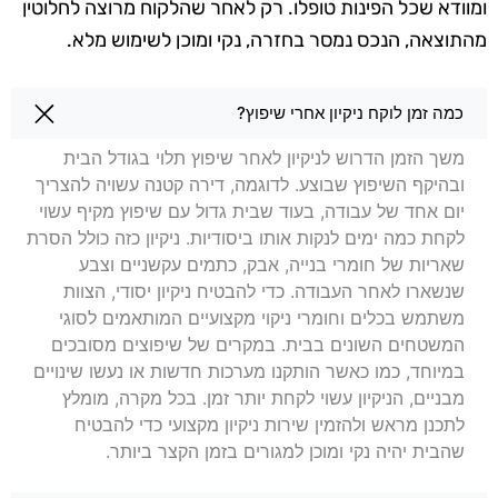
ומוודא שכל הפינות טופלו. רק לאחר שהלקוח מרוצה לחלוטין
מהתוצאה, הנכס
נמסר בחזרה, נקי ומוכן לשימוש מלא.
שאלות בנושא ניקיון לאחר שיפוץ בביתר עילית
כמה זמן לוקח ניקיון אחרי שיפוץ?
משך הזמן הדרוש לניקיון לאחר שיפוץ תלוי בגודל הבית
ובהיקף השיפוץ שבוצע. לדוגמה, דירה קטנה עשויה להצריך
יום אחד של עבודה, בעוד שבית גדול עם שיפוץ מקיף עשוי
לקחת כמה ימים לנקות אותו ביסודיות. ניקיון כזה כולל הסרת
שאריות של חומרי בנייה, אבק, כתמים עקשניים וצבע
שנשארו לאחר העבודה. כדי להבטיח ניקיון יסודי, הצוות
משתמש בכלים וחומרי ניקוי מקצועיים המותאמים לסוגי
המשטחים השונים בבית. במקרים של שיפוצים מסובכים
במיוחד, כמו כאשר הותקנו מערכות חדשות או נעשו שינויים
מבניים, הניקיון עשוי לקחת יותר זמן. בכל מקרה, מומלץ
לתכנן מראש ולהזמין שירות ניקיון מקצועי כדי להבטיח
שהבית יהיה נקי ומוכן למגורים בזמן הקצר ביותר.