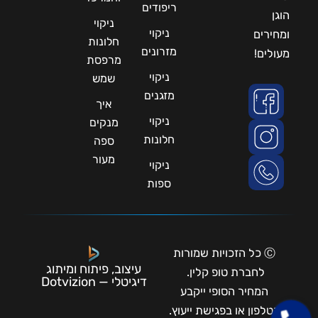
ריפודים
הוגן
ניקוי
ניקוי
ומחירים
חלונות
מזרונים
מעולים!
מרפסת
ניקוי
שמש
מזגנים
איך
ניקוי
מנקים
חלונות
ספה
מעור
ניקוי
ספות
Ⓒ כל הזכויות שמורות
עיצוב, פיתוח ומיתוג
לחברת טופ קלין.
דיגיטלי — Dotvizion
המחיר הסופי ייקבע
בטלפון או בפגישת ייעוץ.