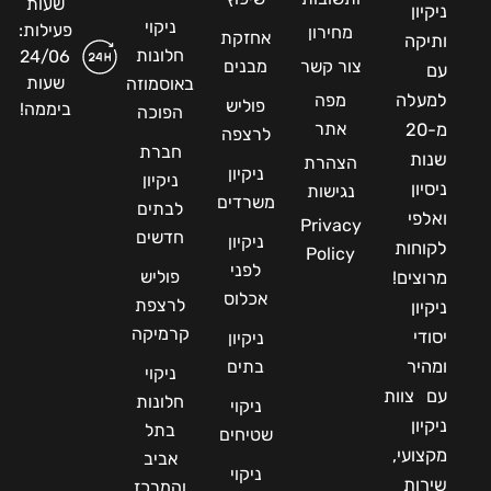
שעות
ניקיון
ניקוי
פעילות:
מחירון
אחזקת
ותיקה
חלונות
24/06
צור קשר
מבנים
עם
שעות
באוסמוזה
למעלה
מפה
פוליש
ביממה!
הפוכה
אתר
מ-20
לרצפה
חברת
שנות
הצהרת
ניקיון
ניקיון
ניסיון
נגישות
משרדים
לבתים
ואלפי
Privacy
חדשים
ניקיון
לקוחות
Policy
לפני
פוליש
מרוצים!
אכלוס
לרצפת
ניקיון
קרמיקה
יסודי
ניקיון
ומהיר
בתים
ניקוי
עם צוות
חלונות
ניקוי
ניקיון
בתל
שטיחים
מקצועי,
אביב
ניקוי
שירות
והמרכז