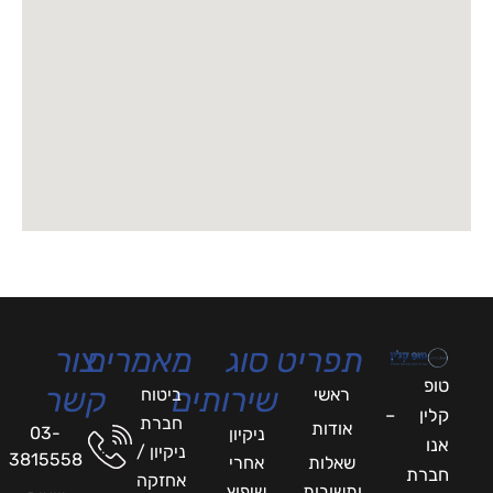
תפריט
סוג
מאמרים
צור
טופ
שירותים
קשר
ראשי
ביטוח
קלין –
חברת
אודות
03-
ניקיון
אנו
ניקיון /
3815558
שאלות
אחרי
חברת
אחזקה
ותשובות
שיפוץ