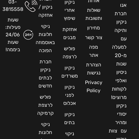
אודות
03-
ניקיון
אנו
ניקיון /
3815558
שאלות
אחרי
חברת
אחזקה
ותשובות
שיפוץ
שעות
ניקיון
ניקוי
פעילות:
מחירון
אחזקת
ותיקה
חלונות
24/06
צור קשר
מבנים
עם
שעות
באוסמוזה
למעלה
מפה
פוליש
ביממה!
הפוכה
אתר
מ-20
לרצפה
חברת
שנות
הצהרת
ניקיון
ניקיון
ניסיון
נגישות
משרדים
לבתים
ואלפי
Privacy
חדשים
ניקיון
לקוחות
Policy
לפני
פוליש
מרוצים!
אכלוס
לרצפת
ניקיון
קרמיקה
יסודי
ניקיון
ומהיר
בתים
ניקוי
עם צוות
חלונות
ניקוי