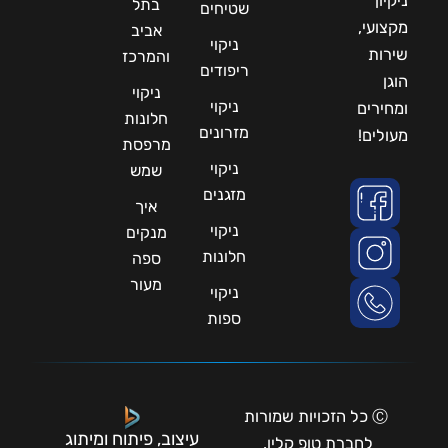
ניקיון
בתל
שטיחים
מקצועי,
אביב
ניקוי
שירות
והמרכז
ריפודים
הוגן
ניקוי
ניקוי
ומחירים
חלונות
מזרונים
מעולים!
מרפסת
ניקוי
שמש
מזגנים
איך
ניקוי
מנקים
חלונות
ספה
מעור
ניקוי
ספות
Ⓒ כל הזכויות שמורות
עיצוב, פיתוח ומיתוג
לחברת טופ קלין.