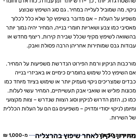
שהשטח גדול יותר, כך יידרש יותר זמן עבודה, כוח אדם וחומרי
ניקוי, מה שמוביל לעלייה במחיר. גם סוג השיפוץ שבוצע
משפיע על העלות – אם מדובר בשיפוץ קל שלא כלל לכלוך
מאסיבי כמו צבע ושאריות חומרי בנייה, המחיר יהיה נמוך יותר
בהשוואה לשיפוץ מקיף שכלל שבירת קירות, ריצוף מחדש או
עבודות גבס שמותירות אחריהן הרבה פסולת ואבק.
מורכבות הניקיון ורמת הפירוט הנדרשת משפיעות על המחיר.
אם השיפוץ כלל שימוש בחומרים כימיים או באביזרי בנייה
כבדים שמצריכים ניקוי מעמיק יותר או שימוש בציוד מיוחד כמו
מכונות פוליש או שואבי אבק תעשייתיים, המחיר עשוי לעלות.
כמו כן, הזמן הדרוש לניקיון וסוג הצוות שנדרש – צוות מקצועי
ומיומן לניקוי יסודי ומדויק – משפיעים גם הם על העלות הכללית
של השירות.
מחירון ניקיון לאחר שיפוץ בהרצליה
ניקוי דירת 30 מ"ר
מ-1,000 ₪