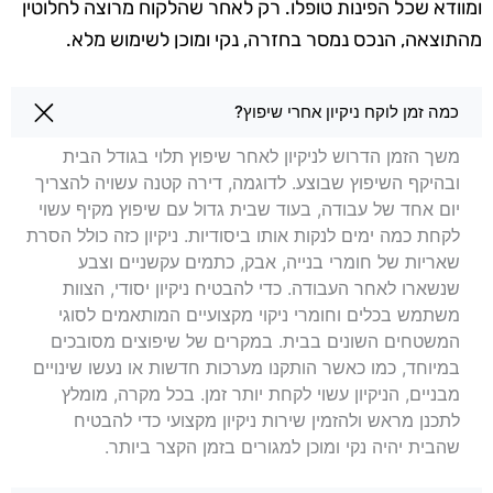
ומוודא שכל הפינות טופלו. רק לאחר שהלקוח מרוצה לחלוטין
מהתוצאה, הנכס
נמסר בחזרה, נקי ומוכן לשימוש מלא.
שאלות בנושא ניקיון לאחר שיפוץ בהרצליה
כמה זמן לוקח ניקיון אחרי שיפוץ?
משך הזמן הדרוש לניקיון לאחר שיפוץ תלוי בגודל הבית
ובהיקף השיפוץ שבוצע. לדוגמה, דירה קטנה עשויה להצריך
יום אחד של עבודה, בעוד שבית גדול עם שיפוץ מקיף עשוי
לקחת כמה ימים לנקות אותו ביסודיות. ניקיון כזה כולל הסרת
שאריות של חומרי בנייה, אבק, כתמים עקשניים וצבע
שנשארו לאחר העבודה. כדי להבטיח ניקיון יסודי, הצוות
משתמש בכלים וחומרי ניקוי מקצועיים המותאמים לסוגי
המשטחים השונים בבית. במקרים של שיפוצים מסובכים
במיוחד, כמו כאשר הותקנו מערכות חדשות או נעשו שינויים
מבניים, הניקיון עשוי לקחת יותר זמן. בכל מקרה, מומלץ
לתכנן מראש ולהזמין שירות ניקיון מקצועי כדי להבטיח
שהבית יהיה נקי ומוכן למגורים בזמן הקצר ביותר.