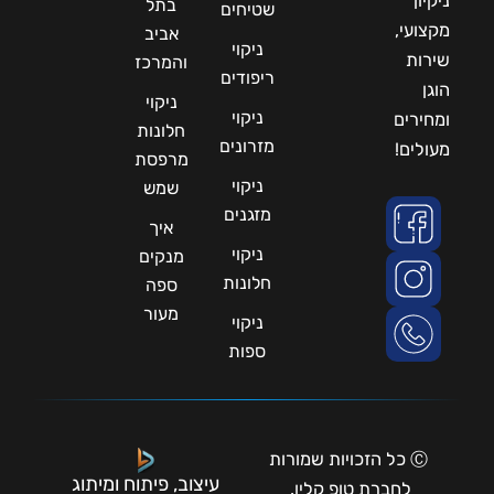
ניקיון
בתל
שטיחים
מקצועי,
אביב
ניקוי
שירות
והמרכז
ריפודים
הוגן
ניקוי
ניקוי
ומחירים
חלונות
מזרונים
מעולים!
מרפסת
ניקוי
שמש
מזגנים
איך
ניקוי
מנקים
חלונות
ספה
מעור
ניקוי
ספות
Ⓒ כל הזכויות שמורות
עיצוב, פיתוח ומיתוג
לחברת טופ קלין.