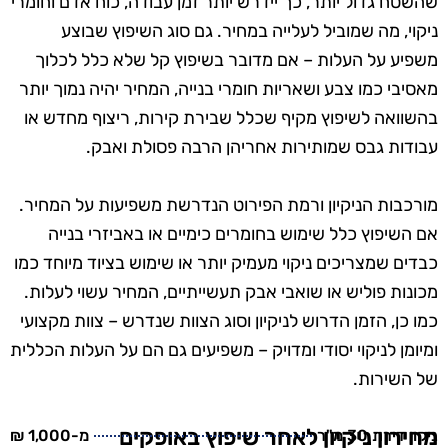
שהשטח גדול יותר, כך יידרש יותר זמן עבודה, כוח אדם וחומרי
ניקוי, מה שמוביל לעלייה במחיר. גם סוג השיפוץ שבוצע
משפיע על העלות – אם מדובר בשיפוץ קל שלא כלל לכלוך
מאסיבי כמו צבע ושאריות חומרי בנייה, המחיר יהיה נמוך יותר
בהשוואה לשיפוץ מקיף שכלל שבירת קירות, ריצוף מחדש או
עבודות גבס שמותירות אחריהן הרבה פסולת ואבק.
מורכבות הניקיון ורמת הפירוט הנדרשת משפיעות על המחיר.
אם השיפוץ כלל שימוש בחומרים כימיים או באביזרי בנייה
כבדים שמצריכים ניקוי מעמיק יותר או שימוש בציוד מיוחד כמו
מכונות פוליש או שואבי אבק תעשייתיים, המחיר עשוי לעלות.
כמו כן, הזמן הדרוש לניקיון וסוג הצוות שנדרש – צוות מקצועי
ומיומן לניקוי יסודי ומדויק – משפיעים גם הם על העלות הכללית
של השירות.
מחירון ניקיון לאחר שיפוץ באופקים
ניקוי דירת 30 מ"ר
מ-1,000 ₪