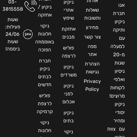
אודות
03-
ניקיון
אנו
ניקיון /
3815558
שאלות
אחרי
חברת
אחזקה
ותשובות
שיפוץ
שעות
ניקיון
ניקוי
פעילות:
מחירון
אחזקת
ותיקה
חלונות
24/06
צור קשר
מבנים
עם
שעות
באוסמוזה
למעלה
מפה
פוליש
ביממה!
הפוכה
אתר
מ-20
לרצפה
חברת
שנות
הצהרת
ניקיון
ניקיון
ניסיון
נגישות
משרדים
לבתים
ואלפי
Privacy
חדשים
ניקיון
לקוחות
Policy
לפני
פוליש
מרוצים!
אכלוס
לרצפת
ניקיון
קרמיקה
יסודי
ניקיון
ומהיר
בתים
ניקוי
עם צוות
חלונות
ניקוי