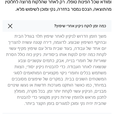
ומוודא שכל הפינות טופלו. רק לאחר שהלקוח מרוצה לחלוטין
מהתוצאה, הנכס
נמסר בחזרה, נקי ומוכן לשימוש מלא.
שאלות בנושא ניקיון לאחר שיפוץ באופקים
כמה זמן לוקח ניקיון אחרי שיפוץ?
משך הזמן הדרוש לניקיון לאחר שיפוץ תלוי בגודל הבית
ובהיקף השיפוץ שבוצע. לדוגמה, דירה קטנה עשויה להצריך
יום אחד של עבודה, בעוד שבית גדול עם שיפוץ מקיף עשוי
לקחת כמה ימים לנקות אותו ביסודיות. ניקיון כזה כולל הסרת
שאריות של חומרי בנייה, אבק, כתמים עקשניים וצבע
שנשארו לאחר העבודה. כדי להבטיח ניקיון יסודי, הצוות
משתמש בכלים וחומרי ניקוי מקצועיים המותאמים לסוגי
המשטחים השונים בבית. במקרים של שיפוצים מסובכים
במיוחד, כמו כאשר הותקנו מערכות חדשות או נעשו שינויים
מבניים, הניקיון עשוי לקחת יותר זמן. בכל מקרה, מומלץ
לתכנן מראש ולהזמין שירות ניקיון מקצועי כדי להבטיח
שהבית יהיה נקי ומוכן למגורים בזמן הקצר ביותר.