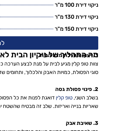
הפרטים הק
ניקוי דירת 100 מ"ר
הקפידו להשת
ניקוי דירת 130 מ"ר
ידידותיים לס
ניקוי דירת 150 מ"ר
היה נהדר, והמ
אין ספק שאמ
למ
בשירות
מה התהליך של ניקיון הבית לא
1. ייעוץ והערכת מצב הבית
צוות טופ קלין מגיע לבית על מנת לבצע הערכה כ
סוגי הפסולת, כמויות האבק והלכלוך, ותחומים שדו
2. פינוי פסולת גסה
בשלב השני,
טופ קלין
דואגת לפנות את כל הפסול
שאריות בנייה ואריזות. שלב זה מבטיח שהשטח יהיה 
3. שאיבת אבק