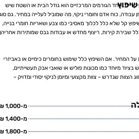
שיפוץ
יקריים. אחד הגורמים המרכזיים הוא גודל הבית או השטח שיש
 עבודה, כוח אדם וחומרי ניקוי, מה שמוביל לעלייה במחיר. גם סוג
וץ קל שלא כלל לכלוך מאסיבי כמו צבע ושאריות חומרי בנייה,
לל שבירת קירות, ריצוף מחדש או עבודות גבס שמותירות אחריהן
על המחיר. אם השיפוץ כלל שימוש בחומרים כימיים או באביזרי
ש בציוד מיוחד כמו מכונות פוליש או שואבי אבק תעשייתיים,
ג הצוות שנדרש – צוות מקצועי ומיומן לניקוי יסודי ומדויק –
מרית סבג
רועי בן-דוד
רמת גן
בת ים
לה
שמחה שמצאתי
"החלטתי לנסות את טופ
מ-1,000 ₪
! הבית שלי
קלין אחרי ששמעתי עליהם
מ-1,400 ₪
ה כל כך נקי
המלצות טובות, ולא
מ-1,800 ₪
 דאגו לכל
התאכזבתי. הצוות הגיע