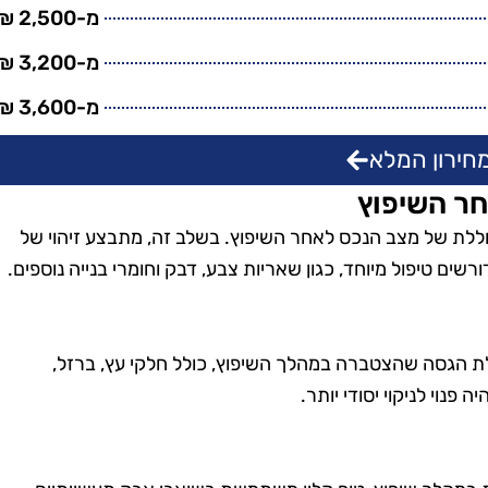
טנים, וגם
בזמן, היה מאוד מקצועי
מ-2,500 ₪
מש בחומרים
והשאיר את הבית נקי
מ-3,200 ₪
ביבה. השירות
ומסודר בדיוק כמו שציפיתי.
מ-3,600 ₪
חיר היה הוגן.
בהחלט אשתמש בשירותים
שיך להשתמש
שלהם שוב בעתיד!"
חירון המלא
יהם."
חר השיפוץ
וללת של מצב הנכס לאחר השיפוץ. בשלב זה, מתבצע זיהוי של
רשים טיפול מיוחד, כגון שאריות צבע, דבק וחומרי בנייה נוספים.
ת הגסה שהצטברה במהלך השיפוץ, כולל חלקי עץ, ברזל,
פנוי לניקוי יסודי יותר.