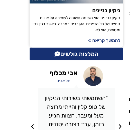
ניקיון בניינים
ניקיון בניינים הוא משימה חשובה לשמירה על איכות
החיים של כל הדיירים והעובדים במבנה. כאשר בניין נקי
ומטופח, הוא לא
להמשך קריאה »
המלצות גולשים
אבי מכלוף
תל אביב
"השתמשתי בשירותי הניקיון
"אני 
של טופ קלין והייתי מרוצה
כבר מס
מעל ומעבר. הצוות הגיע
אני מ
בזמן, עבד בצורה יסודית
תמיד מ