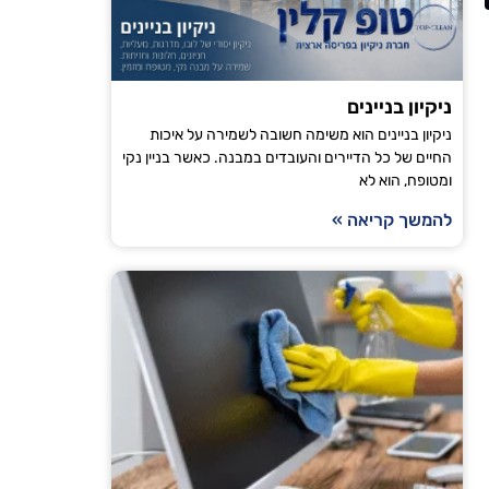
הודיה טויט
ירושלים
ניקיון בניינים
ניקיון בניינים הוא משימה חשובה לשמירה על איכות
"אני עובדת עם טופ קלין כבר מספר חודשים וכל פעם
החיים של כל הדיירים והעובדים במבנה. כאשר בניין נקי
ומטופח, הוא לא
מגיע בזמן, הניקיון יסודי והבית מרגיש רענן ונקי. ה
ממליצה לכל מי שמחפש חברת ניקיו
להמשך קריאה »