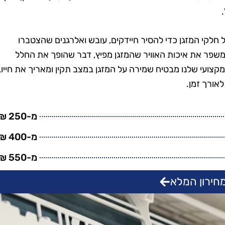
טנים, וגם
בזמן, היה מאוד מקצועי
מש בחומרים
והשאיר את הבית נקי
ביבה. השירות
ומסודר בדיוק כמו שציפיתי.
לכל חלקי המזגן כדי להסיר חיידקים, עובש ואלרגנים שהצטברו
חיר היה הוגן.
בהחלט אשתמש בשירותים
ומשפר את איכות האוויר שהמזגן מפיץ, דבר שהופך את החלל
שיך להשתמש
שלהם שוב בעתיד!"
המקצועי שלנו מבטיח שמירה על המזגן במצב תקין ומאריך את חייו,
יהם."
לאורך זמן.
מ-250 ₪
מ-400 ₪
מ-550 ₪
חירון המלא