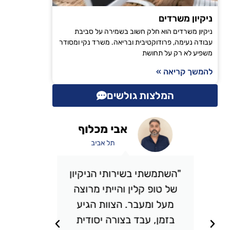
ניקיון משרדים
ניקיון משרדים הוא חלק חשוב בשמירה על סביבת
עבודה נעימה, פרודוקטיבית ובריאה. משרד נקי ומסודר
משפיע לא רק על תחושת
להמשך קריאה »
המלצות גולשים
אבי מכלוף
תל אביב
"השתמשתי בשירותי הניקיון
"אני 
של טופ קלין והייתי מרוצה
כבר מס
מעל ומעבר. הצוות הגיע
אני מ
בזמן, עבד בצורה יסודית
תמיד מ