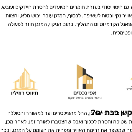
גם חיטוי יסודי בעזרת חומרים המיועדים להסרת חיידקים ועובש.
וויר נקי ובטוח לשאיפה. לבסוף, המזגן עובר ייבוש מלא, והצוות
אנל הקדמי וסיום התהליך. בתום הניקוי, המזגן חוזר לפעולה
ופטימלית.
מרית סבג
רועי בן-דוד
רמת גן
בת ים
שמחה שמצאתי
"החלטתי לנסות את טופ
! הבית שלי
קלין אחרי ששמעתי עליהם
יון בבת ים?
סודי של כל חלקי המזגן, החל מהפילטרים ועד למאוורר והסוללה
ה כל כך נקי
המלצות טובות, ולא
ת שטיפה והסרת לכלוך ואבק שהצטברו לאורך זמן. לאחר מכן,
 דאגו לכל
התאכזבתי. הצוות הגיע
מה שמשפר את זרימת האוויר ומפחית את העומס על המזגן, ובכך