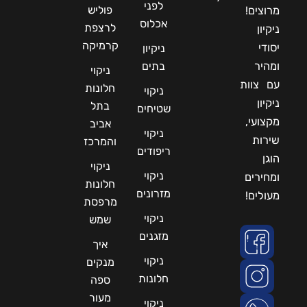
לפני
פוליש
מרוצים!
אכלוס
לרצפת
ניקיון
קרמיקה
יסודי
ניקיון
ומהיר
בתים
ניקוי
עם צוות
חלונות
ניקוי
ניקיון
בתל
שטיחים
מקצועי,
אביב
ניקוי
שירות
והמרכז
ריפודים
הוגן
ניקוי
ניקוי
ומחירים
חלונות
מזרונים
מעולים!
מרפסת
ניקוי
שמש
מזגנים
איך
ניקוי
מנקים
חלונות
ספה
מעור
ניקוי