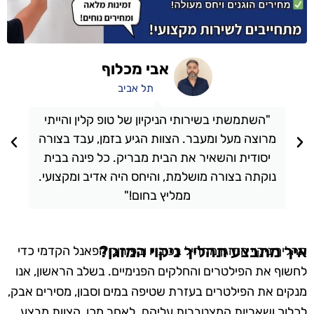
אבי מכלוף
תל אביב
"השתמשתי בשירותי הניקיון של טופ קלין והייתי
מרוצה מעל ומעבר. הצוות הגיע בזמן, עבד בצורה
יסודית והשאיר את הבית מבריק. כל פינה בבית
נוקתה בצורה מושלמת, והיחס היה אדיב ומקצועי.
ממליץ בחום!"
איך מתבצע תהליך ניקוי המזגן?
תהליך ניקוי המזגן מתחיל בכיבויו ובפירוק הפאנל הקדמי כדי
לחשוף את הפילטרים והחלקים הפנימיים. בשלב הראשון, אנו
מנקים את הפילטרים בעזרת שטיפה במים וסבון, מסירים אבק,
לכלוך ושאריות המצטברות עליהם. לאחר מכן, הצוות מבצע