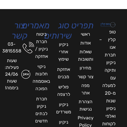
תפריט
סוג
מאמרים
צור
טופ
שירותים
קשר
ראשי
ביטוח
קלין –
חברת
אודות
03-
ניקיון
אנו
ניקיון /
3815558
שאלות
אחרי
חברת
אחזקה
ותשובות
שיפוץ
שעות
ניקיון
ניקוי
פעילות:
מחירון
אחזקת
ותיקה
חלונות
24/06
צור קשר
מבנים
עם
שעות
באוסמוזה
למעלה
מפה
פוליש
ביממה!
הפוכה
אתר
מ-20
לרצפה
חברת
שנות
הצהרת
ניקיון
ניקיון
ניסיון
נגישות
משרדים
לבתים
ואלפי
Privacy
חדשים
ניקיון
לקוחות
Policy