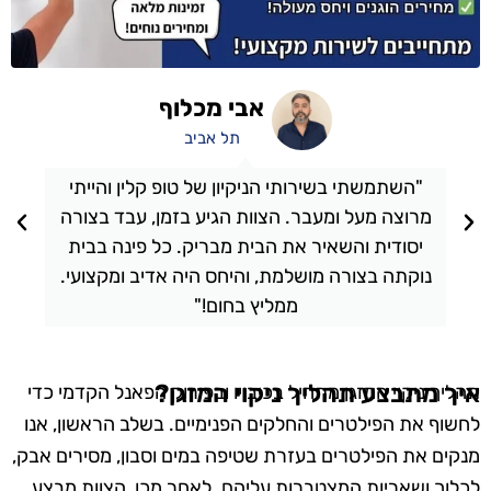
אבי מכלוף
תל אביב
"השתמשתי בשירותי הניקיון של טופ קלין והייתי
מרוצה מעל ומעבר. הצוות הגיע בזמן, עבד בצורה
יסודית והשאיר את הבית מבריק. כל פינה בבית
נוקתה בצורה מושלמת, והיחס היה אדיב ומקצועי.
ממליץ בחום!"
איך מתבצע תהליך ניקוי המזגן?
תהליך ניקוי המזגן מתחיל בכיבויו ובפירוק הפאנל הקדמי כדי
לחשוף את הפילטרים והחלקים הפנימיים. בשלב הראשון, אנו
מנקים את הפילטרים בעזרת שטיפה במים וסבון, מסירים אבק,
לכלוך ושאריות המצטברות עליהם. לאחר מכן, הצוות מבצע