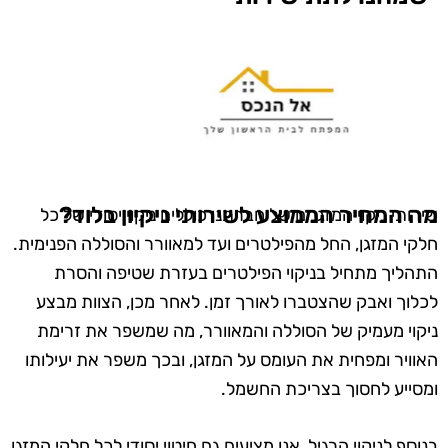
מה המחיר הממוצע לשירותי ניקיון בלוד?
שירותי ניקוי המזגנים של חברתנו כוללים ניקוי יסודי של כל
חלקי המזגן, החל מהפילטרים ועד למאוורר והסוללה הפנימית.
התהליך מתחיל בניקוי הפילטרים בעזרת שטיפה והסרת
לכלוך ואבק שהצטברו לאורך זמן. לאחר מכן, הצוות מבצע
ניקוי מעמיק של הסוללה והמאוורר, מה שמשפר את זרימת
האוויר ומפחית את העומס על המזגן, ובכך משפר את יעילותו
ומסייע לחסוך בצריכת החשמל.
בנוסף לניקוי הרגיל, אנו מציעים גם חיטוי יסודי לכל חלקי המזגן