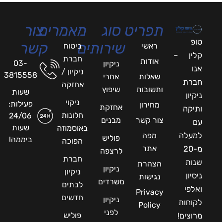
תפריט
סוג
מאמרים
צור
טופ
שירותים
קשר
ראשי
ביטוח
קלין –
חברת
אודות
03-
ניקיון
אנו
ניקיון /
3815558
שאלות
אחרי
חברת
אחזקה
ותשובות
שיפוץ
שעות
ניקיון
ניקוי
פעילות:
מחירון
אחזקת
ותיקה
חלונות
24/06
צור קשר
מבנים
עם
שעות
באוסמוזה
למעלה
מפה
פוליש
ביממה!
הפוכה
אתר
מ-20
לרצפה
חברת
שנות
הצהרת
ניקיון
ניקיון
ניסיון
נגישות
משרדים
לבתים
ואלפי
Privacy
חדשים
ניקיון
לקוחות
Policy
לפני
פוליש
מרוצים!