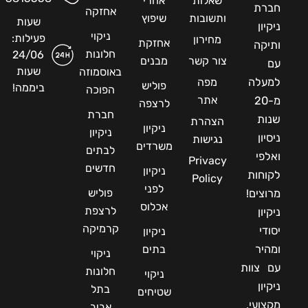
שאלות
אחרי
חברת
אחזקה
ותשובות
שיפוץ
שעות
ניקיון
ניקוי
פעילות:
מחירון
אחזקת
ותיקה
חלונות
24/06
צור קשר
מבנים
עם
שעות
באוסמוזה
למעלה
מפה
פוליש
ביממה!
הפוכה
אתר
מ-20
לרצפה
חברת
שנות
הצהרת
ניקיון
ניקיון
ניסיון
נגישות
משרדים
לבתים
ואלפי
Privacy
חדשים
ניקיון
לקוחות
Policy
לפני
פוליש
מרוצים!
אכלוס
לרצפת
ניקיון
קרמיקה
יסודי
ניקיון
ומהיר
בתים
ניקוי
עם צוות
חלונות
ניקוי
ניקיון
בתל
שטיחים
מקצועי,
אביב