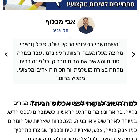
אבי מכלוף
תל אביב
"השתמשתי בשירותי הניקיון של טופ קלין והייתי
מרוצה מעל ומעבר. הצוות הגיע בזמן, עבד בצורה
יסודית והשאיר את הבית מבריק. כל פינה בבית
נוקתה בצורה מושלמת, והיחס היה אדיב ומקצועי.
ממליץ בחום!"
למה חשוב לנקות לפני אכלוס הבית?
ניקיון לפני אכלוס הוא שלב חשוב להבטחת סביבת מגורים
נקייה, בריאה ונעימה מהרגע הראשון. כשעוברים לנכס חדש,
במיוחד לאחר שיפוץ או בנייה, מצטברות שאריות של חומרים
כמו אבק בנייה, צבע, שאריות טיח ולכלוך שנוצרו בתהליך
הבנייה או העיצוב. לכל אלה עשויות להיות השפעות