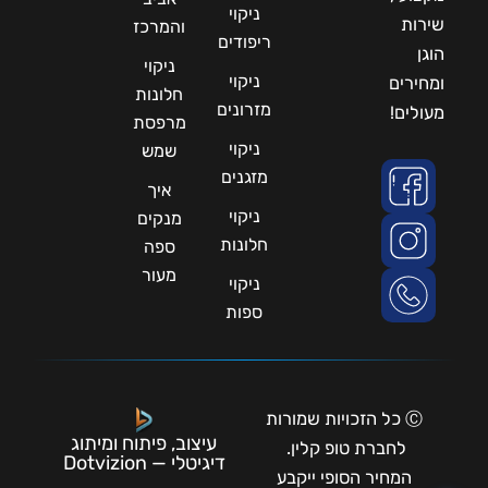
ניקוי
שירות
והמרכז
ריפודים
הוגן
ניקוי
ניקוי
ומחירים
חלונות
מזרונים
מעולים!
מרפסת
ניקוי
שמש
מזגנים
איך
ניקוי
מנקים
חלונות
ספה
מעור
ניקוי
ספות
Ⓒ כל הזכויות שמורות
עיצוב, פיתוח ומיתוג
לחברת טופ קלין.
דיגיטלי — Dotvizion
המחיר הסופי ייקבע