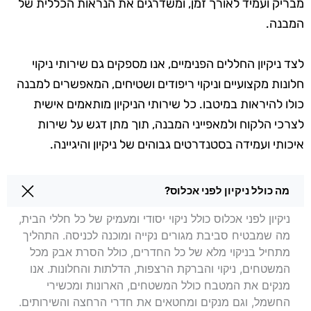
מבריק ועמיד לאורך זמן, ומשדרגים את הנראות הכללית של
המבנה.
לצד ניקיון החללים הפנימיים, אנו מספקים גם שירותי ניקוי
חלונות מקצועיים וניקוי ריפודים ושטיחים, המאפשרים למבנה
כולו להיראות במיטבו. כל שירותי הניקיון מותאמים אישית
לצרכי הלקוח ולמאפייני המבנה, תוך מתן דגש על שירות
איכותי ועמידה בסטנדרטים גבוהים של ניקיון והיגיינה.
שאלות בנושא ניקיון לפני אכלוס בבת ים
מה כולל ניקיון לפני אכלוס?
ניקיון לפני אכלוס כולל ניקוי יסודי ומעמיק של כל חללי הבית,
מה שמבטיח סביבת מגורים נקייה ומוכנה לכניסה. התהליך
מתחיל בניקוי מלא של כל החדרים, כולל הסרת אבק מכל
המשטחים, ניקוי והברקת הרצפות, הדלתות והחלונות. אנו
מנקים את המטבח כולל המשטחים, הארונות ומכשירי
החשמל, וגם מנקים ומחטאים את חדרי הרחצה והשירותים.