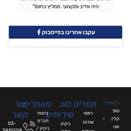
היה אדיב ומקצועי. ממליץ בחום!"
עקבו אחרינו בפייסבוק
תפריט
סוג
מאמרים
צור
טופ
שירותים
קשר
ראשי
ביטוח
קלין –
חברת
אודות
03-
ניקיון
אנו
ניקיון /
3815558