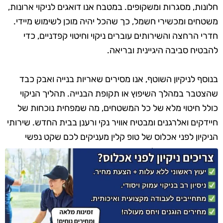
חלונות, מסגרות ומשקופים. במטבח אנו דואגים לניקוי ארונות,
משטחים ומכשירי חשמל, כך שהכל יהיה מוכן לשימוש מיידי.
חדרי הרחצה והשירותים עוברים ניקוי וחיטוי קפדניים, כדי
להבטיח סביבה היגיינית ובריאה.
בנוסף לניקיון השוטף, אנו מסירים שאריות בנייה ואבק כבד
שהצטבר במהלך השיפוץ או תקופת הבנייה. תהליך הניקוי
כולל חיטוי מלא של כל המשטחים, מה שמפחית נוכחות של
חיידקים ואלרגנים ומבטיח אוויר נקי ורענן בבית החדש. שירותי
הניקיון לפני אכלוס של טופ קלין מעניקים לכם שקט נפשי
ומאפשרים כניסה למבנה נקי, מבריק ומזמין מהיום הראשון.