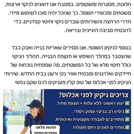
חלונות, מסגרות ומשקופים. במטבח אנו דואגים לניקוי ארונות,
משטחים ומכשירי חשמל, כך שהכל יהיה מוכן לשימוש מיידי.
חדרי הרחצה והשירותים עוברים ניקוי וחיטוי קפדניים, כדי
להבטיח סביבה היגיינית ובריאה.
בנוסף לניקיון השוטף, אנו מסירים שאריות בנייה ואבק כבד
שהצטבר במהלך השיפוץ או תקופת הבנייה. תהליך הניקוי
כולל חיטוי מלא של כל המשטחים, מה שמפחית נוכחות של
חיידקים ואלרגנים ומבטיח אוויר נקי ורענן בבית החדש. שירותי
הניקיון לפני אכלוס של טופ קלין מעניקים לכם שקט נפשי
ומאפשרים כניסה למבנה נקי, מבריק ומזמין מהיום הראשון.