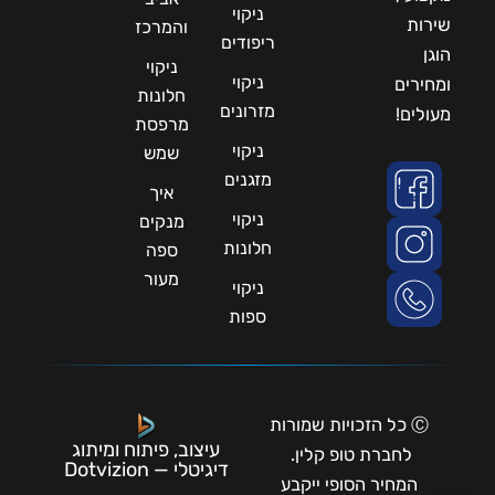
ניקוי
שירות
והמרכז
ריפודים
הוגן
ניקוי
ניקוי
ומחירים
חלונות
מזרונים
מעולים!
מרפסת
ניקוי
שמש
מזגנים
איך
ניקוי
מנקים
חלונות
ספה
מעור
ניקוי
ספות
Ⓒ כל הזכויות שמורות
עיצוב, פיתוח ומיתוג
לחברת טופ קלין.
דיגיטלי — Dotvizion
המחיר הסופי ייקבע