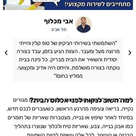
אבי מכלוף
תל אביב
"השתמשתי בשירותי הניקיון של טופ קלין והייתי
מרוצה מעל ומעבר. הצוות הגיע בזמן, עבד בצורה
יסודית והשאיר את הבית מבריק. כל פינה בבית
נוקתה בצורה מושלמת, והיחס היה אדיב ומקצועי.
ממליץ בחום!"
למה חשוב לנקות לפני אכלוס הבית?
ניקיון לפני אכלוס הוא שלב חשוב להבטחת סביבת מגורים
נקייה, בריאה ונעימה מהרגע הראשון. כשעוברים לנכס חדש,
במיוחד לאחר שיפוץ או בנייה, מצטברות שאריות של חומרים
כמו אבק בנייה, צבע, שאריות טיח ולכלוך שנוצרו בתהליך
הבנייה או העיצוב. לכל אלה עשויות להיות השפעות