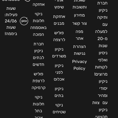
שאלות
אחרי
חברת
אחזקה
ותשובות
שיפוץ
שעות
ניקיון
ניקוי
פעילות:
מחירון
אחזקת
ותיקה
חלונות
24/06
צור קשר
מבנים
עם
שעות
באוסמוזה
למעלה
מפה
פוליש
ביממה!
הפוכה
אתר
מ-20
לרצפה
חברת
שנות
הצהרת
ניקיון
ניקיון
ניסיון
נגישות
משרדים
לבתים
ואלפי
Privacy
חדשים
ניקיון
לקוחות
Policy
לפני
פוליש
מרוצים!
אכלוס
לרצפת
ניקיון
קרמיקה
יסודי
ניקיון
ומהיר
בתים
ניקוי
עם צוות
חלונות
ניקוי
ניקיון
בתל
שטיחים
מקצועי,
אביב