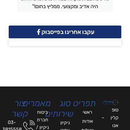
היה אדיב ומקצועי. ממליץ בחום!"
עקבו אחרינו בפייסבוק
תפריט
סוג
מאמרים
צור
טופ
שירותים
קשר
ראשי
ביטוח
קלין –
חברת
אודות
03-
ניקיון
אנו
ניקיון /
3815558