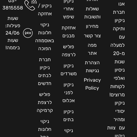
03-
ניקיון
אנו
ניקיון /
3815558
שאלות
אחרי
חברת
אחזקה
ותשובות
שיפוץ
שעות
ניקיון
ניקוי
פעילות:
מחירון
אחזקת
ותיקה
חלונות
24/06
צור קשר
מבנים
עם
שעות
באוסמוזה
למעלה
מפה
פוליש
ביממה!
הפוכה
אתר
מ-20
לרצפה
חברת
שנות
הצהרת
ניקיון
ניקיון
ניסיון
נגישות
משרדים
לבתים
ואלפי
Privacy
חדשים
ניקיון
לקוחות
Policy
לפני
פוליש
מרוצים!
אכלוס
לרצפת
ניקיון
קרמיקה
יסודי
ניקיון
ומהיר
בתים
ניקוי
עם צוות
חלונות
ניקוי
ניקיון