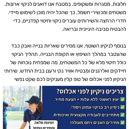
חלונות, מסגרות ומשקופים. במטבח אנו דואגים לניקוי ארונות,
משטחים ומכשירי חשמל, כך שהכל יהיה מוכן לשימוש מיידי.
חדרי הרחצה והשירותים עוברים ניקוי וחיטוי קפדניים, כדי
להבטיח סביבה היגיינית ובריאה.
בנוסף לניקיון השוטף, אנו מסירים שאריות בנייה ואבק כבד
שהצטבר במהלך השיפוץ או תקופת הבנייה. תהליך הניקוי
כולל חיטוי מלא של כל המשטחים, מה שמפחית נוכחות של
חיידקים ואלרגנים ומבטיח אוויר נקי ורענן בבית החדש. שירותי
הניקיון לפני אכלוס של טופ קלין מעניקים לכם שקט נפשי
ומאפשרים כניסה למבנה נקי, מבריק ומזמין מהיום הראשון.