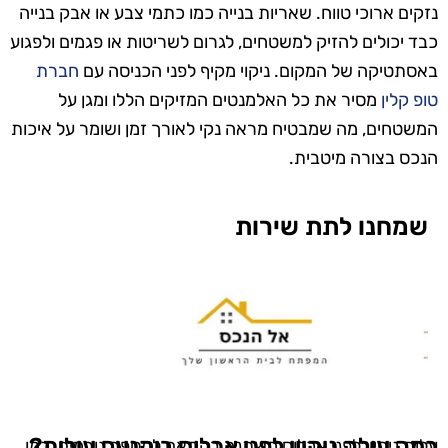
נזקים ארוכי טווח. שאריות בנייה כמו כתמי צבע או אבק בנייה
כבד יכולים להזיק למשטחים, לגרום לשריטות או פגמים ולפגוע
באסתטיקה של המקום. ניקוי מקיף לפני הכניסה עם
חברת
טופ קלין
מסיר את כל האלמנטים המזיקים הללו ומגן על
המשטחים, מה שמבטיח מראה נקי לאורך זמן ושומר על איכות
הנכס בצורה מיטבית.
שמחנו לתת שירות
כמה עולה ניקיון לפני אכלוס ביקנעם עילית?
עלות ניקיון לפני אכלוס משתנה בהתאם למספר גורמים, כמו