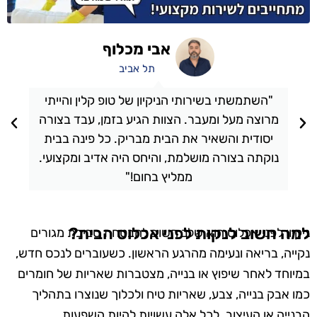
אבי מכלוף
תל אביב
"השתמשתי בשירותי הניקיון של טופ קלין והייתי
מרוצה מעל ומעבר. הצוות הגיע בזמן, עבד בצורה
יסודית והשאיר את הבית מבריק. כל פינה בבית
נוקתה בצורה מושלמת, והיחס היה אדיב ומקצועי.
ממליץ בחום!"
למה חשוב לנקות לפני אכלוס הבית?
ניקיון לפני אכלוס הוא שלב חשוב להבטחת סביבת מגורים
נקייה, בריאה ונעימה מהרגע הראשון. כשעוברים לנכס חדש,
במיוחד לאחר שיפוץ או בנייה, מצטברות שאריות של חומרים
כמו אבק בנייה, צבע, שאריות טיח ולכלוך שנוצרו בתהליך
הבנייה או העיצוב. לכל אלה עשויות להיות השפעות