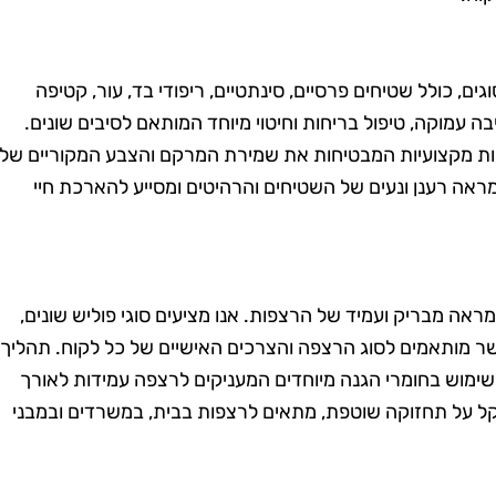
גים, כולל שטיחים פרסיים, סינתטיים, ריפודי בד, עור, קטיפה
ה עמוקה, טיפול בריחות וחיטוי מיוחד המותאם לסיבים שונים.
ניקות מקצועיות המבטיחות את שמירת המרקם והצבע המקוריים של
ראה רענן ונעים של השטיחים והרהיטים ומסייע להארכת חיי
מרית סבג
רועי בן-דוד
רמת גן
בת ים
מראה מבריק ועמיד של הרצפות. אנו מציעים סוגי פוליש שונים,
 אשר מותאמים לסוג הרצפה והצרכים האישיים של כל לקוח. תהליך
שמחה שמצאתי
"החלטתי לנסות את טופ
שימוש בחומרי הגנה מיוחדים המעניקים לרצפה עמידות לאורך
! הבית שלי
קלין אחרי ששמעתי עליהם
ל על תחזוקה שוטפת, מתאים לרצפות בבית, במשרדים ובמבני
ה כל כך נקי
המלצות טובות, ולא
 דאגו לכל
התאכזבתי. הצוות הגיע