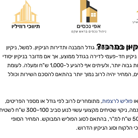
יון במרכז?
ם לסוג השירות, גודל המבנה ותדירות הניקיון. למשל, ניקיון
ל לנוע בין 200 ל-500 ש"ח עבור ניקיון חד-פעמי לדירה בגודל ממוצע, אך אם מדובר בניקיון יסודי
לאחר שיפוץ או ניקיון כללי עמוק, המחיר עשוי להיות גבוה יותר, ולעיתים אף להגיע ל-1,000 ש"ח ומעלה. לעומת
דים, המחיר יהיה לרוב נמוך יותר בהתאם להסכם השירות וכולל
או
פוליש לרצפות
, מתומחרים לרוב לפי גודל או מספר הפריטים,
ומחירם משתנה בהתאם למורכבות העבודה. לדוגמה, ניקוי שטיחים מקצועי עשוי לנוע סביב 100–300 ש"ח לשט
בגודל ממוצע, בעוד פוליש לרצפות נע סביב 20–50 ש"ח למ"ר, בהתאם לסוג הפוליש המבוקש. המחיר הסופי
לקוח וסוג הניקיון הדרוש.