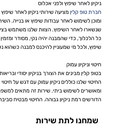
הפרטים הק
ניקיון לאחר שיפוץ ולפני אכלוס
הקפידו להשת
חברת טופ קלין
מציעה שירותי ניקיון לאחר שיפוץ
ומוכן לשימוש לאחר עבודות שיפוץ או בנייה. השי
ידידותיים לס
שנשארו לאחר השיפוץ. הצוות שלנו משתמש בציו
היה נהדר, והמ
כל הלכלוך, כדי שהמבנה יהיה נקי, מסודר ומזמי
אין ספק שאמ
שיפוץ, ולכל מי שמעוניין להיכנס למבנה כשהוא נקי
בשירות
חיטוי וניקיון עמוק
בטופ קלין מבינים את הצורך בניקיון יסודי ובריא
החיטוי שלנו כוללים ניקיון עמוק עם דגש על חיטו
ומאושרים לשימוש ביתי. שירות זה מתאים למשפח
הדורשים רמת ניקיון גבוהה. החיטוי מבטיח סביבה 
שמחנו לתת שירות