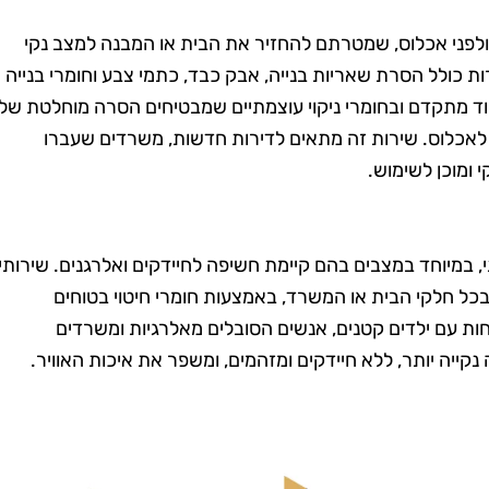
טנים, וגם
בזמן, היה מאוד מקצועי
מש בחומרים
והשאיר את הבית נקי
 ולפני אכלוס, שמטרתם להחזיר את הבית או המבנה למצב נקי
רות כולל הסרת שאריות בנייה, אבק כבד, כתמי צבע וחומרי בנייה
ביבה. השירות
ומסודר בדיוק כמו שציפיתי.
ד מתקדם ובחומרי ניקוי עוצמתיים שמבטיחים הסרה מוחלטת של
חיר היה הוגן.
בהחלט אשתמש בשירותים
ן לאכלוס. שירות זה מתאים לדירות חדשות, משרדים שעברו
שיך להשתמש
שלהם שוב בעתיד!"
 ומוכן לשימוש.
יהם."
ותי, במיוחד במצבים בהם קיימת חשיפה לחיידקים ואלרגנים. שירותי
י בכל חלקי הבית או המשרד, באמצעות חומרי חיטוי בטוחים
ות עם ילדים קטנים, אנשים הסובלים מאלרגיות ומשרדים
נקייה יותר, ללא חיידקים ומזהמים, ומשפר את איכות האוויר.