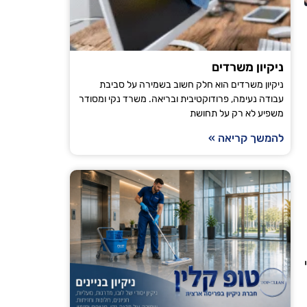
הודיה טויט
ירושלים
ניקיון משרדים
ניקיון משרדים הוא חלק חשוב בשמירה על סביבת
"אני עובדת עם טופ קלין כבר מספר חודשים וכל פעם
עבודה נעימה, פרודוקטיבית ובריאה. משרד נקי ומסודר
משפיע לא רק על תחושת
מגיע בזמן, הניקיון יסודי והבית מרגיש רענן ונקי. ה
ממליצה לכל מי שמחפש חברת ניקיו
להמשך קריאה »