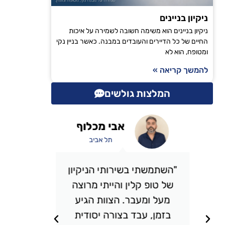
ניקיון בניינים
ניקיון בניינים הוא משימה חשובה לשמירה על איכות
החיים של כל הדיירים והעובדים במבנה. כאשר בניין נקי
ומטופח, הוא לא
להמשך קריאה »
המלצות גולשים
אבי מכלוף
תל אביב
"השתמשתי בשירותי הניקיון
"אני 
של טופ קלין והייתי מרוצה
כבר מס
מעל ומעבר. הצוות הגיע
אני מ
בזמן, עבד בצורה יסודית
תמיד מ