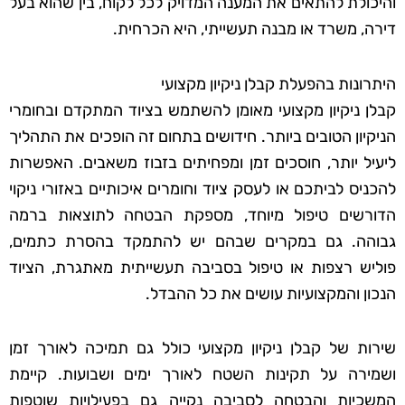
והיכולת להתאים את המענה המדויק לכל לקוח, בין שהוא בעל
דירה, משרד או מבנה תעשייתי, היא הכרחית.
היתרונות בהפעלת קבלן ניקיון מקצועי
קבלן ניקיון מקצועי מאומן להשתמש בציוד המתקדם ובחומרי
הניקיון הטובים ביותר. חידושים בתחום זה הופכים את התהליך
ליעיל יותר, חוסכים זמן ומפחיתים בזבוז משאבים. האפשרות
להכניס לביתכם או לעסק ציוד וחומרים איכותיים באזורי ניקוי
הדורשים טיפול מיוחד, מספקת הבטחה לתוצאות ברמה
גבוהה. גם במקרים שבהם יש להתמקד בהסרת כתמים,
פוליש רצפות או טיפול בסביבה תעשייתית מאתגרת, הציוד
הנכון והמקצועיות עושים את כל ההבדל.
שירות של קבלן ניקיון מקצועי כולל גם תמיכה לאורך זמן
ושמירה על תקינות השטח לאורך ימים ושבועות. קיימת
המשכיות והבטחה לסביבה נקייה גם בפעילויות שוטפות