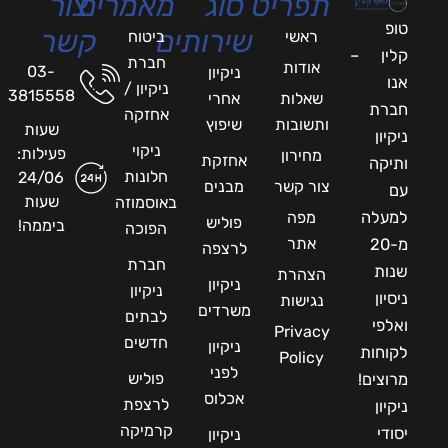
תפריט
סוג
מאמרים
צור
טופ
שירותים
קשר
ראשי
ביטוח
קלין –
חברת
אודות
03-
ניקיון
אנו
ניקיון /
3815558
שאלות
אחרי
חברת
אחזקה
ותשובות
שיפוץ
שעות
ניקיון
ניקוי
פעילות:
מחירון
אחזקת
ותיקה
חלונות
24/06
צור קשר
מבנים
עם
שעות
באוסמוזה
למעלה
מפה
פוליש
ביממה!
הפוכה
אתר
מ-20
לרצפה
חברת
שנות
הצהרת
ניקיון
ניקיון
ניסיון
נגישות
משרדים
לבתים
ואלפי
Privacy
חדשים
ניקיון
לקוחות
Policy
לפני
פוליש
מרוצים!
אכלוס
לרצפת
ניקיון
קרמיקה
יסודי
ניקיון