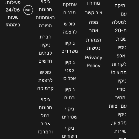
ניקוי
פעילות:
מחירון
אחזקת
ותיקה
חלונות
24/06
צור קשר
מבנים
עם
שעות
באוסמוזה
למעלה
מפה
פוליש
ביממה!
הפוכה
אתר
מ-20
לרצפה
חברת
שנות
הצהרת
ניקיון
ניקיון
ניסיון
נגישות
משרדים
לבתים
ואלפי
Privacy
חדשים
ניקיון
לקוחות
Policy
לפני
פוליש
מרוצים!
אכלוס
לרצפת
ניקיון
קרמיקה
יסודי
ניקיון
ומהיר
בתים
ניקוי
עם צוות
חלונות
ניקוי
ניקיון
בתל
שטיחים
מקצועי,
אביב
ניקוי
שירות
והמרכז
ריפודים