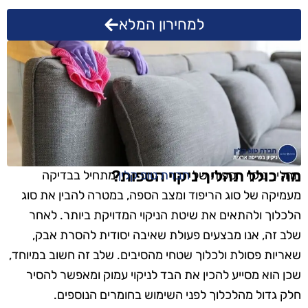
למחירון המלא
מה כולל תהליך ניקוי הספות?
תהליך ניקוי הספות של
חברת טופ קלין
מתחיל בבדיקה
מעמיקה של סוג הריפוד ומצב הספה, במטרה להבין את סוג
הלכלוך ולהתאים את שיטת הניקוי המדויקת ביותר. לאחר
שלב זה, אנו מבצעים פעולת שאיבה יסודית להסרת אבק,
שאריות פסולת ולכלוך שטחי מהסיבים. שלב זה חשוב במיוחד,
שכן הוא מסייע להכין את הבד לניקוי עמוק ומאפשר להסיר
חלק גדול מהלכלוך לפני השימוש בחומרים הנוספים.