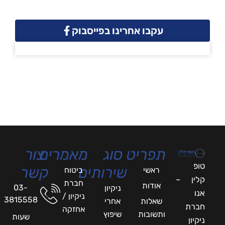
עקבו אחרינו בפייסבוק
תפריט
סוג
מאמרים
צור
טופ
שירותים
קשר
ראשי
ביטוח
קלין –
חברת
אודות
03-
ניקיון
אנו
ניקיון /
3815558
שאלות
אחרי
חברת
אחזקה
ותשובות
שיפוץ
שעות
ניקיון