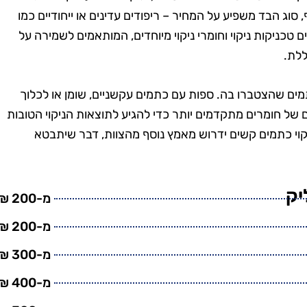
טנים, וגם
בזמן, היה מאוד מקצועי
 סוג הבד משפיע על המחיר – ריפודים עדינים או ייחודיים כמו
מש בחומרים
והשאיר את הבית נקי
 טכניקות ניקוי וחומרי ניקוי מיוחדים, המותאמים לשמירה על
ביבה. השירות
ומסודר בדיוק כמו שציפיתי.
ללת.
חיר היה הוגן.
בהחלט אשתמש בשירותים
שיך להשתמש
שלהם שוב בעתיד!"
ים שהצטברו בה. ספות עם כתמים עקשניים, שומן או לכלוך
יהם."
ם של חומרים מתקדמים יותר כדי להגיע לתוצאות הניקוי הטובות
יקוי כתמים קשים ידרוש מאמץ נוסף מהצוות, דבר שיתבטא
יק
מ-200 ₪
מ-200 ₪
מ-300 ₪
מ-400 ₪