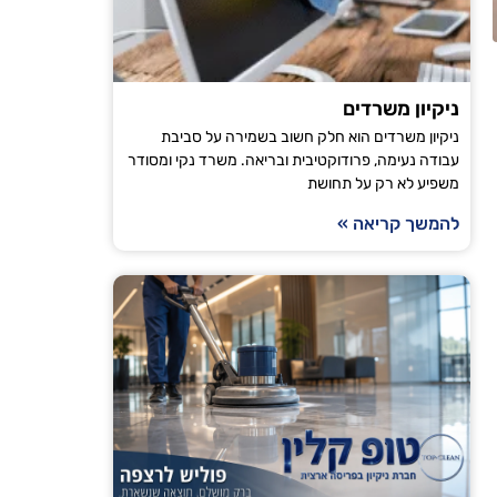
הודיה טויט
ניקיון משרדים
ירושלים
ניקיון משרדים הוא חלק חשוב בשמירה על סביבת
עבודה נעימה, פרודוקטיבית ובריאה. משרד נקי ומסודר
"אני עובדת עם טופ קלין כבר מספר חודשים וכל פעם
משפיע לא רק על תחושת
מגיע בזמן, הניקיון יסודי והבית מרגיש רענן ונקי. ה
להמשך קריאה »
ממליצה לכל מי שמחפש חברת ניקיו