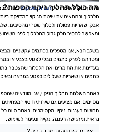
מה כולל תהליך ניקוי הספות?
תהליך ניקוי הספות של
חברת טופ קלין
מתחיל בבד
הלכלוך ולהתאים את שיטת הניקוי המדויקת ביות
אבק, שאריות פסולת ולכלוך שטחי מהסיבים. שלב ז
ומאפשר להסיר חלק גדול מהלכלוך לפני השימוש 
בשלב הבא, אנו מטפלים בכתמים עקשניים ומבצעים 
ומטרתם לפרק כתמים מבלי לפגוע בצבע או במרקם
בעדינות את החומרים ואת הלכלוך שהצטבר בתוך
כתמים או שאריות שעלולים לפגוע במראה ובאיכו
לאחר השלמת תהליך הניקוי, אנו מוודאים שהספה 
מסוימים, אנו מציעים גם שירותי חיטוי המפחיתי
תחושת רעננות וניקיון מקסימלית. לאחר סיום כל
נראית ומרגישה רעננה, נקייה ונעימה לשימוש.
שאלות בנושא ניקוי ספות בקרי
איך מנקים ספות מבד בבית?