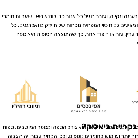
עננה ונקייה, ועוברים על כל אזור כדי לוודא שאין שאריות חומרי
ו מציעים גם חיטוי המפחית נוכחות של חיידקים ואלרגנים. כל
 עדין, עור או ריפוד אחר, כך שהתוצאה הסופית היא ספה
.
מרית סבג
רועי בן-דוד
רמת גן
בת ים
שמחה שמצאתי
"החלטתי לנסות את טופ
! הבית שלי
קלין אחרי ששמעתי עליהם
ה כל כך נקי
המלצות טובות, ולא
בקריית ביאליק?
רכזיים, כאשר הראשון הוא גודל הספה ומספר המושבים. ספות
 דאגו לכל
התאכזבתי. הצוות הגיע
 יותר ושימוש בחומרים נוספים, ולכן המחיר עבורן יהיה גבוה