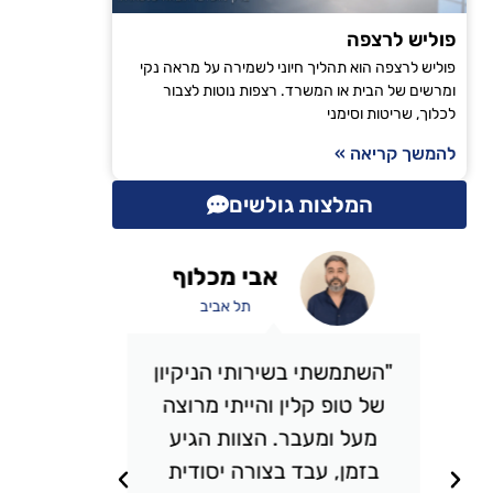
פוליש לרצפה
פוליש לרצפה הוא תהליך חיוני לשמירה על מראה נקי
ומרשים של הבית או המשרד. רצפות נוטות לצבור
לכלוך, שריטות וסימני
להמשך קריאה »
המלצות גולשים
אבי מכלוף
תל אביב
"השתמשתי בשירותי הניקיון
"אני 
של טופ קלין והייתי מרוצה
כבר מס
מעל ומעבר. הצוות הגיע
אני מ
בזמן, עבד בצורה יסודית
תמיד מ