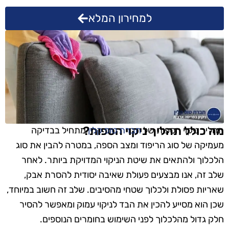
למחירון המלא
מה כולל תהליך ניקוי הספות?
תהליך ניקוי הספות של
חברת טופ קלין
מתחיל בבדיקה
מעמיקה של סוג הריפוד ומצב הספה, במטרה להבין את סוג
הלכלוך ולהתאים את שיטת הניקוי המדויקת ביותר. לאחר
שלב זה, אנו מבצעים פעולת שאיבה יסודית להסרת אבק,
שאריות פסולת ולכלוך שטחי מהסיבים. שלב זה חשוב במיוחד,
שכן הוא מסייע להכין את הבד לניקוי עמוק ומאפשר להסיר
חלק גדול מהלכלוך לפני השימוש בחומרים הנוספים.