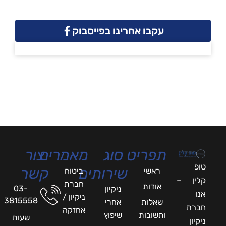
עקבו אחרינו בפייסבוק
תפריט
סוג
מאמרים
צור
טופ
שירותים
קשר
ראשי
ביטוח
קלין –
חברת
אודות
03-
ניקיון
אנו
ניקיון /
3815558
שאלות
אחרי
חברת
אחזקה
ותשובות
שיפוץ
שעות
ניקיון