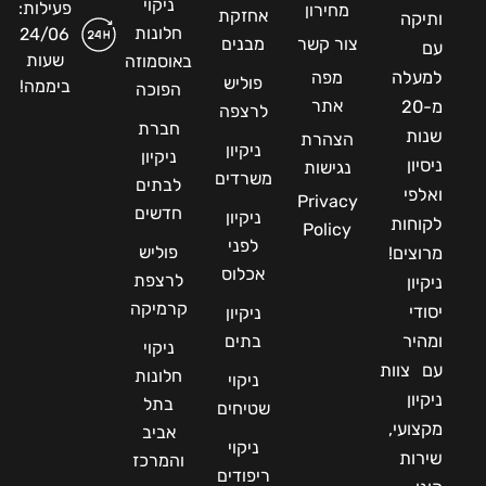
ניקוי
פעילות:
מחירון
אחזקת
ותיקה
חלונות
24/06
צור קשר
מבנים
עם
שעות
באוסמוזה
למעלה
מפה
פוליש
ביממה!
הפוכה
אתר
מ-20
לרצפה
חברת
שנות
הצהרת
ניקיון
ניקיון
ניסיון
נגישות
משרדים
לבתים
ואלפי
Privacy
חדשים
ניקיון
לקוחות
Policy
לפני
פוליש
מרוצים!
אכלוס
לרצפת
ניקיון
קרמיקה
יסודי
ניקיון
ומהיר
בתים
ניקוי
עם צוות
חלונות
ניקוי
ניקיון
בתל
שטיחים
מקצועי,
אביב
ניקוי
שירות
והמרכז
ריפודים