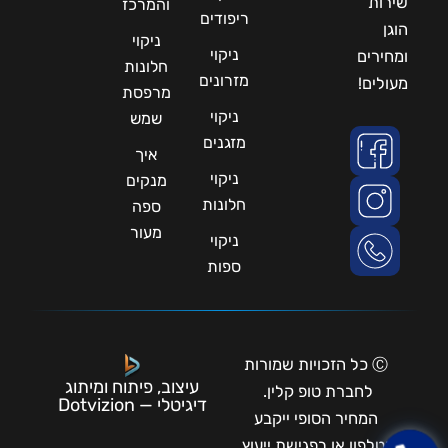
שירות
והמרכז
ריפודים
הוגן
ניקוי
ניקוי
ומחירים
חלונות
מזרונים
מעולים!
מרפסת
ניקוי
שמש
מזגנים
איך
ניקוי
מנקים
חלונות
ספה
מעור
ניקוי
ספות
Ⓒ כל הזכויות שמורות
עיצוב, פיתוח ומיתוג
לחברת טופ קלין.
דיגיטלי — Dotvizion
המחיר הסופי ייקבע
בטלפון או בפגישת ייעוץ.