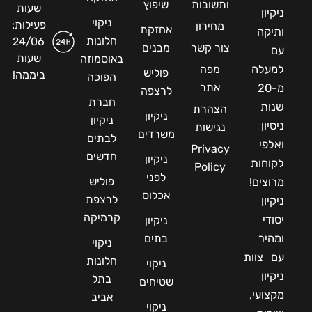
ותשובות
שיפוץ
שעות
ניקיון
ניקוי
פעילות:
מחירון
אחזקת
ותיקה
חלונות
24/06
צור קשר
מבנים
עם
שעות
באוסמוזה
למעלה
מפה
פוליש
ביממה!
הפוכה
אתר
מ-20
לרצפה
חברת
שנות
הצהרת
ניקיון
ניקיון
ניסיון
נגישות
משרדים
לבתים
ואלפי
Privacy
חדשים
ניקיון
לקוחות
Policy
לפני
פוליש
מרוצים!
אכלוס
לרצפת
ניקיון
קרמיקה
יסודי
ניקיון
ומהיר
בתים
ניקוי
עם צוות
חלונות
ניקוי
ניקיון
בתל
שטיחים
מקצועי,
אביב
ניקוי