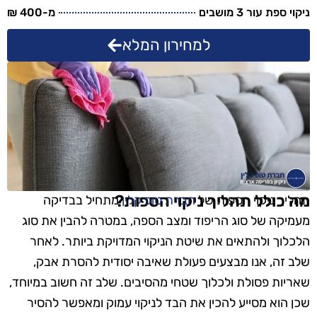
ניקוי ספת עור 3 מושבים
מ-400 ₪
למחירון המלא
מה כולל תהליך ניקוי הספות?
תהליך ניקוי הספות של
חברת טופ קלין
מתחיל בבדיקה
מעמיקה של סוג הריפוד ומצב הספה, במטרה להבין את סוג
הלכלוך ולהתאים את שיטת הניקוי המדויקת ביותר. לאחר
שלב זה, אנו מבצעים פעולת שאיבה יסודית להסרת אבק,
שאריות פסולת ולכלוך שטחי מהסיבים. שלב זה חשוב במיוחד,
שכן הוא מסייע להכין את הבד לניקוי עמוק ומאפשר להסיר