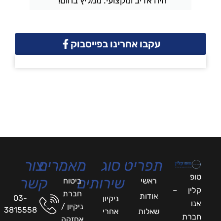
היה אדיב ומקצועי. ממליץ בחום!"
עקבו אחרינו בפייסבוק
תפריט
סוג
מאמרים
צור
טופ
שירותים
קשר
ראשי
ביטוח
קלין –
חברת
אודות
03-
ניקיון
אנו
ניקיון /
3815558
שאלות
אחרי
חברת
אחזקה