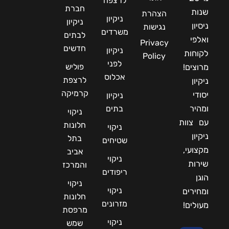
לרצפה
חברת
שנות
הצהרת
ניקיון
ניקיון
ניסיון
נגישות
משרדים
לבתים
ואלפי
Privacy
חדשים
ניקיון
לקוחות
Policy
לפני
פוליש
מרוצים!
אכלוס
לרצפת
ניקיון
קרמיקה
יסודי
ניקיון
ומהיר
בתים
ניקוי
עם צוות
חלונות
ניקוי
ניקיון
בתל
שטיחים
מקצועי,
אביב
ניקוי
שירות
והמרכז
ריפודים
הוגן
ניקוי
ניקוי
ומחירים
חלונות
מזרונים
מעולים!
מרפסת
ניקוי
שמש