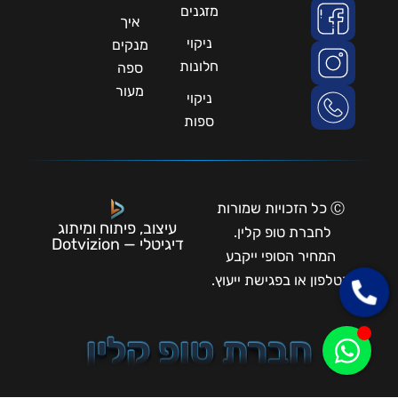
מזגנים
איך
ניקוי
מנקים
חלונות
ספה
מעור
ניקוי
ספות
Ⓒ כל הזכויות שמורות
עיצוב, פיתוח ומיתוג
לחברת טופ קלין.
דיגיטלי — Dotvizion
המחיר הסופי ייקבע
בטלפון או בפגישת ייעוץ.
חברת טופ קלין