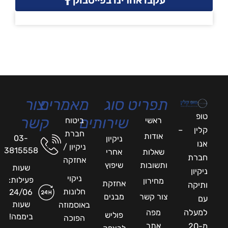
תפריט
סוג
מאמרים
צור
טופ
שירותים
קשר
ראשי
ביטוח
קלין –
חברת
אודות
03-
ניקיון
אנו
ניקיון /
3815558
שאלות
אחרי
חברת
אחזקה
ותשובות
שיפוץ
שעות
ניקיון
ניקוי
פעילות:
מחירון
אחזקת
ותיקה
חלונות
24/06
צור קשר
מבנים
עם
שעות
באוסמוזה
למעלה
מפה
פוליש
ביממה!
הפוכה
אתר
מ-20