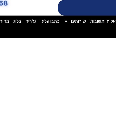
58
לות ותשובות
שירותינו
כתבו עלינו
גלריה
בלוג
מחירו
י מזגנים- טופ ק