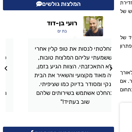
חדירת
המלצות גולשים
ש של
אבי מכלוף
תל אביב
ד של
תרון
י
"השתמשתי בשירותי הניקיון של
טופ קלין והייתי מרוצה מעל ומעבר.
,
הצוות הגיע בזמן, עבד בצורה
לאורך
ית
יסודית והשאיר את הבית מבריק.
ר. אם
כל פינה בבית נוקתה בצורה
בתחום
ם
מושלמת, והיחס היה אדיב ומקצועי.
ממליץ בחום!"