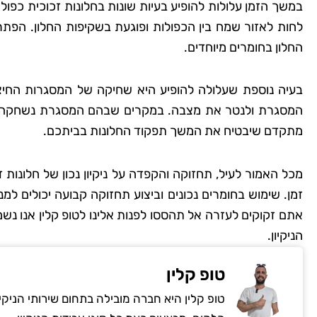
במשך הזמן עלולות להופיע בעיות שונות בחלונות זכוכית כפולה
לחות לאזור שמח בין הכפולות ופוגעת בשקיפות החלון. הפתר
החלון בחומרים מיוחדים.
שמרית
רמת
בעיה נוספת שעלולה להופיע היא שחיקה של המסגרות החיצונ
המסגרת ולנטר את מצבה. במקרים שבהם המסגרת נשחקה או 
"אני כל כך שמחה שמצ
מתקדם שיבטיח את המשך תפקוד החלונות בביתכם.
קלין! הבית שלי מעולם
כך נקי ומטופח. הם 
מכל האמור לעיל, תחזוקה והקפדה על ניקיון נכון של חלונות 
הפרטים הקטנים, וג
זמן. שימוש בחומרים נכונים וביצוע תחזוקה קבועה יכולים למנ
להשתמש בחומרים יד
אתם זקוקים לעזרה אל תהססו לפנות אלינו לטופ קלין אנו נשמ
לסביבה. השירות הי
הניקיון.
והמחיר היה הוגן. אין 
להשתמש בשירותי
טופ קלין
טופ קלין היא חברה מובילה בתחום שירותי הניקי