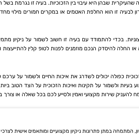
 שהעיקרית שבהן היא עיבוי בין הזכוכיות. בעיה זו נגרמת בשל 
ון לבעיה זו הוא החלפת האטמים או במקרים חמורים מילוי מחד
 סבג
רועי בן-דוד
 גן
בת ים
יות. בכדי להתמודד עם בעיה זו חשוב לשמור על ניקיון מתמי
החלה להיסדק הנכם מוזמנים לפנות לטופ קלין להתייעצות ופ
אתי את טופ
"החלטתי לנסות את טופ קלין אחר
 לא היה כל
ששמעתי עליהם המלצות טובות,
דאגו לכל
ולא התאכזבתי. הצוות הגיע בזמן
זכוכית כפולה יכולים לשדרג את איכות החיים ולשמור על ערכם 
ם הקפידו
היה מאוד מקצועי והשאיר את הב
וע בעיות ולשמור על תקינות ואיכות הזכוכית על הצד הטוב ביות
ידותיים
נקי ומסודר בדיוק כמו שציפיתי.
ח להעניק שירות מקצועי ואמין ולסייע לכם בכל שאלה או צורך 
ה נהדר,
בהחלט אשתמש בשירותים שלה
ספק שאמשיך
שוב בעתיד!"
הם."
ון, המתמחה במתן פתרונות ניקיון מקצועיים ומותאמים אישית לצרכי