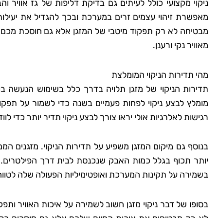
ניקוי מקצועי כולל לעיתים גם בדיקת דליפות של גז אוויר
מאפשרת זיהוי עצמים זרים במערכת ובכך להגדיל את יעילות 
שמרית
מבטיחה לא רק תפקוד מיטבי של המזגן אלא גם חוסכת מכם
רמת
מאוויר נקי ורענן.
"אני כל כך שמחה שמצ
מהי תדירות הניקוי המומלצת
קלין! הבית שלי מעולם
תדירות הניקוי של מזגן תלויה בדרך כלל בשימוש הנעשה בו
כך נקי ומטופח. הם 
מומלץ לבצע ניקוי לפחות פעמיים בשנה כדי לשמור על תפקוד
הפרטים הקטנים, וג
רגישות לאלרגיות אולי יראו צורך לבצע ניקוי תדיר יותר כדי לוו
להשתמש בחומרים יד
לסביבה. השירות הי
בנוסף גם מיקום המזגן משפיע על תדירות הניקוי. מזגנים הממ
והמחיר היה הוגן. אין 
יותר תכוף בגלל כמות האבק שנכנסת לבית דרך הפילטרים. מעק
להשתמש בשירותי
בשמירה על תקינות המערכת ואופטימיליות הפעולה שלה לטווח
בסופו של דבר ניקוי מזגן חשוב לשמירה על איכות האוויר ו