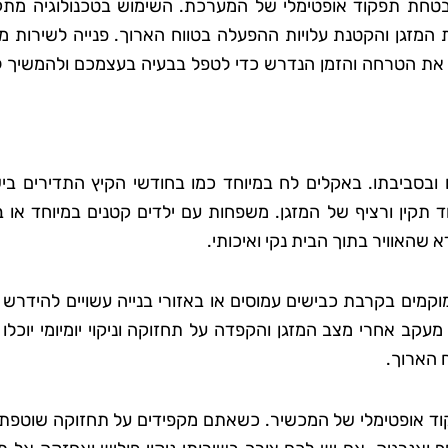
 והבטחת תפקוד אופטימלי של המערכת. השימוש בטכנולוגיה מת
המזגן והקטנת עלויות ההפעלה בטווח הארוך. פנייה לשירות מק
 סבג
רועי בן-דוד
 את הטרחה והזמן הנדרש כדי לטפל בבעיה בעצמכם ולהמשיך ל
 גן
בת ים
אתי את טופ
"החלטתי לנסות את טופ קלין אחר
 לא היה כל
ששמעתי עליהם המלצות טובות,
 ובסביבתו. באקלים לח במיוחד כמו בחודשי הקיץ התדירים בי
דאגו לכל
ולא התאכזבתי. הצוות הגיע בזמן
 תקין ורציף של המזגן. משפחות עם ילדים קטנים במיוחד או ב
ם הקפידו
היה מאוד מקצועי והשאיר את הב
דא שהאוויר בתוך הבית נקי ואיכותי.
ידותיים
נקי ומסודר בדיוק כמו שציפיתי.
ה נהדר,
בהחלט אשתמש בשירותים שלה
וקמים בקרבת כבישים עמוסים או באזורי בנייה עשויים להידרש ל
ספק שאמשיך
שוב בעתיד!"
ב אחרי מצב המזגן והקפדה על תחזוקה וניקוי יומיומי יוכלו 
הם."
 הארוך.
תפקוד אופטימלי של המכשיר. כשאתם מקפידים על תחזוקה שוטפת