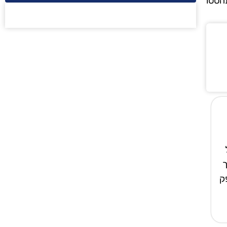
הססו
ך
ק