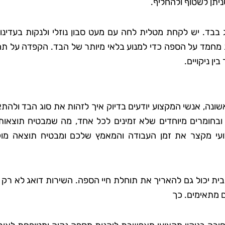
ניתן לשטוף ולהחליף.
 בבד. יש לקחת מטלית לחה עם מעט סבון נוזלי ולנקות בעדינו
ן-דוד
אבי מכלוף
 מחמד על הספה כדי למנוע בלאי מיותר של הבד. הקפדה על תח
 ים
תל אביב
ן ניקויים.
 קלין אחרי
"השתמשתי בשירותי הניקיון של
ת טובות,
טופ קלין והייתי מרוצה מעל ומעב
שונה, אנשי המקצוע יודעים בדיוק איך לזהות את סוג הבד ולהתא
הגיע בזמן,
הצוות הגיע בזמן, עבד בצורה
חומרים מיוחדים שלא זמינים לכל אחד, מה שמבטיח תוצאות נ
יר את הבית
יסודית והשאיר את הבית מבריק.
קצועי מקצר את זמן העבודה והמאמץ שלכם ומבטיח תוצאה מו
 שציפיתי.
כל פינה בבית נוקתה בצורה
תים שלהם
מושלמת, והיחס היה אדיב ומקצוע
"
ממליץ בחום!"
ת יכול גם להאריך את תוחלת חיי הספה. השירות דואג לא רק ל
ם מתאימים. כך