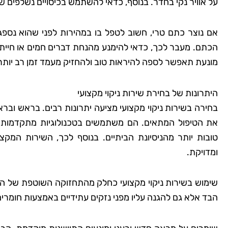
על אוויר נקי בחדר. בנוסף, כדאי להשתמש בכיסויים נשלפים ש
אם נוצר כתם טרי, חשוב לטפל בו במהירות לפני שהוא נספג
שמרית סבג
רועי ב
הכתם. מעבר לכך, כדאי להימנע מהנחת דברים חמים או חיית
רמת גן
בת
מונעת תאפשר לספה להיראות טוב ולהחזיק מעמד זמן רב יותר בי
שמחה שמצאתי את טופ
"החלטתי לנסות את טופ
היתרונות של בחירת שירות ניקוי מקצועי
שלי מעולם לא היה כל
ששמעתי עליהם המלצו
בחירה בשירות ניקוי מקצועי מציעה יתרונות רבים. בראש וברא
טופח. הם דאגו לכל
ולא התאכזבתי. הצוות 
את הטיפול המתאים. הם משתמשים בטכנולוגיות מתקדמות וב
טנים, וגם הקפידו
היה מאוד מקצועי והשא
טובות יותר מהניסיונת הביתיים. בנוסף לכך, השירות המ
חומרים ידידותיים
נקי ומסודר בדיוק כמו
ומדויקת.
השירות היה נהדר,
בהחלט אשתמש בשירו
וגן. אין ספק שאמשיך
שוב בעתיד!
שימוש בשירות ניקוי מקצועי כחלק מהתחזוקה השוטפת של הבי
 בשירותיהם."
הבד אלא גם להגנה עליו מפני נזקים עתידיים באמצעות חומרי