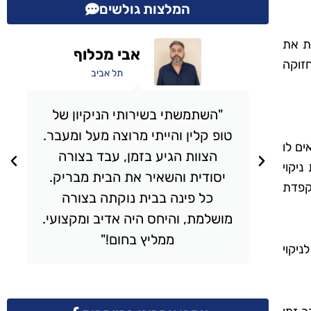
המלצות גולשים
ת את
הודיה טויטו
זוקה
ירושלים
"אני עובדת עם טופ קלין כבר
ר.
מספר חודשים וכל פעם אני מרוצה
ים לו
מחדש. הצוות תמיד מגיע בזמן,
יקוי
הניקיון יסודי והבית מרגיש רענן
קפדת
ונקי. השירות פשוט מצוין והמחיר
י.
הוגן. ממליצה לכל מי שמחפש
חברת ניקיון מקצועית."
ניקוי