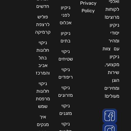
ואלפי
Privacy
חדשים
ניקיון
לקוחות
Policy
לפני
פוליש
מרוצים!
אכלוס
לרצפת
ניקיון
קרמיקה
יסודי
ניקיון
ומהיר
בתים
ניקוי
עם צוות
חלונות
ניקוי
ניקיון
בתל
שטיחים
מקצועי,
אביב
ניקוי
שירות
והמרכז
ריפודים
הוגן
ניקוי
ניקוי
ומחירים
חלונות
מזרונים
מעולים!
מרפסת
ניקוי
שמש
מזגנים
איך
ניקוי
מנקים