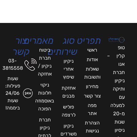
תפריט
סוג
מאמרים
צור
טופ
שירותים
קשר
ראשי
ביטוח
קלין –
חברת
אודות
03-
ניקיון
אנו
ניקיון /
3815558
שאלות
אחרי
חברת
אחזקה
ותשובות
שיפוץ
שעות
ניקיון
ניקוי
פעילות:
מחירון
אחזקת
ותיקה
חלונות
24/06
צור קשר
מבנים
עם
שעות
באוסמוזה
למעלה
מפה
פוליש
ביממה!
הפוכה
אתר
מ-20
לרצפה
חברת
שנות
הצהרת
ניקיון
ניקיון
ניסיון
נגישות
משרדים
לבתים