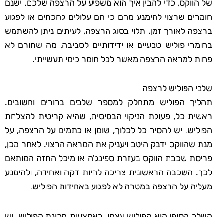
של הווקס, כדי להבין איך הוא משפיע על הרצפה שלכם. ישנם
חומרים שרצוי להימנע מהם כי הם עלולים להכתים או לפגוע
ברצפה לאורך זמן. תלוי בסוג הרצפה, לעיתים ניתן להשתמש
בחומרי פוליש טבעיים או ידידותיים לסביבה, מה שתורם לא
פחות למראה הרצפה מאשר לכל חומר כימי תעשייתי.
שלבי הפוליש לרצפה
תהליך הפוליש מתחלק למספר שלבים ברורים וחשובים.
ראשית כל, פעולת הניקוי הבסיסית, שהיא קריטית להצלחת
הפוליש. יש להסיר כל לכלוך, שומן או כתמים על הרצפה, על
מנת שהווקס ידבק היטב ויעניק את המראה הרצוי. לאחר מכן,
פריסת שכבת הווקס בעזרת ספינג'ה או מיכל התזה המותאם
לכך. השכבה הראשונית צריכה להיות דקה ואחידה, ולהימנע
מעליה על הרצפה במטרה לא לפגוע באחידות הפוליש.
השלב הסופי הוא הפוליש עצמו, באמצעות מכונת הפוליש. יש