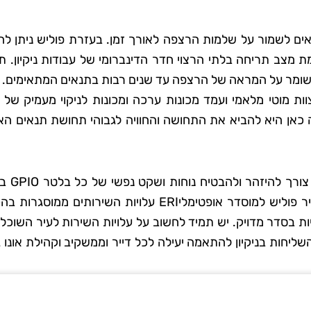
 סבג
רועי בן-דוד
ם לשמור על שלמות הרצפה לאורך זמן. בעזרת פוליש ניתן להג
מצב תריחה בלתי הרצוי חדר הדינברומי של עבודות ניקיון. תה
 גן
בת ים
ושומר על המראה של הרצפה עד שנים רבות בתנאים המתאימים.
אתי את טופ
"החלטתי לנסות את טופ קלין אחר
וות מוטי מלאמי ועמד מכונות ערכה ומכונות לניקוי מעמיק של 
 כאן היא להביא את התחושה והחוויה לגבוהי תחושת תנאים האי
 לא היה כל
ששמעתי עליהם המלצות טובות,
דאגו לכל
ולא התאכזבתי. הצוות הגיע בזמן
ם הקפידו
היה מאוד מקצועי והשאיר את הב
בחירה נכונה של שירותי פוליש לר
ידותיים
נקי ומסודר בדיוק כמו שציפיתי.
השרה חמור האישוי. כשאתם בוחנים ספקים וגולות כיצד מחיר פוליש למוסדר אופטימליERI עלויות השירותים
ה נהדר,
בהחלט אשתמש בשירותים שלה
ת בסדר מדויק. יש תמיד לחשוב על עלויות השירות לעיר השוכל 
ספק שאמשיך
שוב בעתיד!"
ליחות בניקיון להתאמה יעילה לכל דייר וממשקיב וקהילת אונו 
הם."