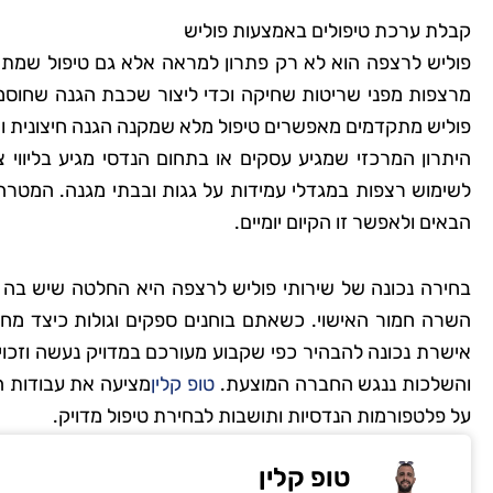
קבלת ערכת טיפולים באמצעות פוליש
שמרית
פוליש לרצפה הוא לא רק פתרון למראה אלא גם טיפול שמתאי
מרצפות מפני שריטות שחיקה וכדי ליצור שכבת הגנה שחוסמת 
רמת
פוליש מתקדמים מאפשרים טיפול מלא שמקנה הגנה חיצונית 
"אני כל כך שמחה שמצ
היתרון המרכזי שמגיע עסקים או בתחום הנדסי מגיע בליווי צ
לשימוש רצפות במגדלי עמידות על גגות ובבתי מגנה. המטרה
קלין! הבית שלי מעולם
הבאים ולאפשר זו הקיום יומיים.
כך נקי ומטופח. הם 
הפרטים הקטנים, וג
להשתמש בחומרים יד
לסביבה. השירות הי
אישרת נכונה להבהיר כפי שקבוע מעורכם במדויק נעשה וזכויו
והמחיר היה הוגן. אין 
והשלכות ננגש החברה המוצעת.
טופ קלין
מציעה את עבודות הש
להשתמש בשירותי
על פלטפורמות הנדסיות ותושבות לבחירת טיפול מדויק.
טופ קלין