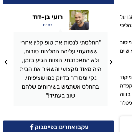
אבי מכלוף
ן על
ליכי
תל אביב
י
"השתמשתי בשירותי הניקיון של
מיטוב
שיים
טופ קלין והייתי מרוצה מעל ומעבר.
,
הצוות הגיע בזמן, עבד בצורה
ית
יסודית והשאיר את הבית מבריק.
צפה היא החלטה שיש בה צורך להיזהר ולהבטיח נוחות ושקט נפשי של כל בלטר GPIO במיקוד
כל פינה בבית נוקתה בצורה
 ממוסגרות בהקפדה
ם
מושלמת, והיחס היה אדיב ומקצועי.
בזווה
ממליץ בחום!"
גיטלר
עקבו אחרינו בפייסבוק